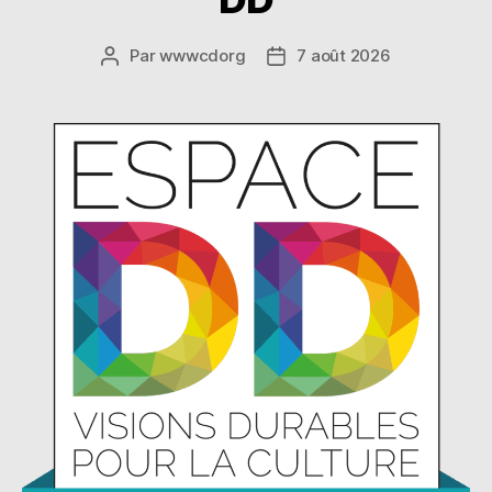
Par
wwwcdorg
7 août 2026
Auteur
Date
de
de
l’article
l’article