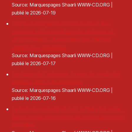
Source: Marquespages Shaarli WWW-CD.ORG
publié le 2026-07-19
Charte d’engagement pour le respect des
personnes et la prévention des violences et
discriminations - Association des Centres
dramatiques nationaux
Source: Marquespages Shaarli WWW-CD.ORG
publié le 2026-07-17
Les bases de l'éclairage : l'indice de rendu des
couleurs (IRC) - Audiofanzine
Source: Marquespages Shaarli WWW-CD.ORG
publié le 2026-07-16
Le Pôle de coopération pour la filière musicale -
Réagir en cas de pression sur la programmation
artistique