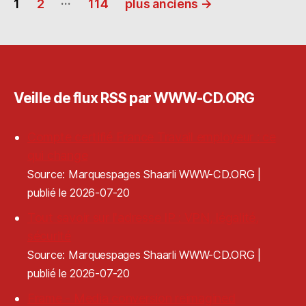
1
2
114
plus anciens
→
n
ra
er
des
publications
Veille de flux RSS par WWW-CD.ORG
Compte certifié France Travail employeur : ce
qui change
Source: Marquespages Shaarli WWW-CD.ORG
publié le 2026-07-20
Tout savoir sur l'adresse IP : VPN, légalité,
sécurité
Source: Marquespages Shaarli WWW-CD.ORG
publié le 2026-07-20
Frame - Media conversion reimagined