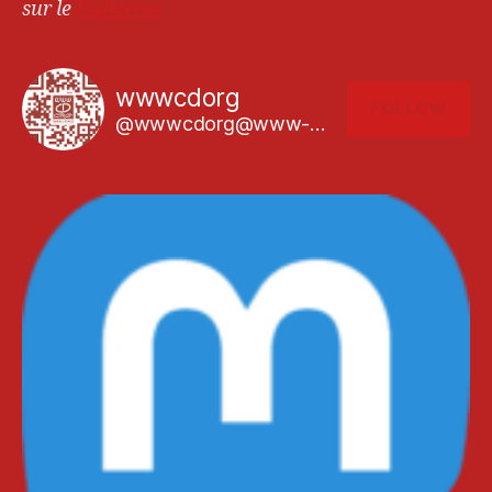
sur le
Fediverse
wwwcdorg
FOLLOW
@wwwcdorg@www-cd.org