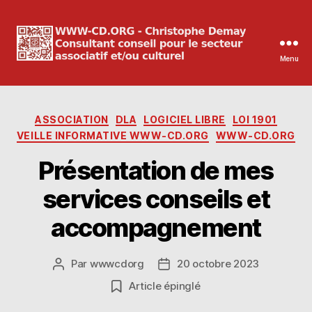
Menu
WWW-
CD.ORG
Catégories
ASSOCIATION
DLA
LOGICIEL LIBRE
LOI 1901
Christophe
VEILLE INFORMATIVE WWW-CD.ORG
WWW-CD.ORG
Demay
Présentation de mes
services conseils et
accompagnement
Par
wwwcdorg
20 octobre 2023
Auteur
Date
de
de
Article épinglé
l’article
l’article