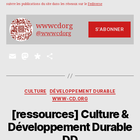
suivre les publications du site dans les réseaux sur le
Fediverse
wwwcdorg
S’ABONNER
@wwwcdorg
E
M
D
P
m
as
ia
a
ai
to
s
rt
l
d
p
a
Catégories
CULTURE
DÉVELOPPEMENT DURABLE
o
o
g
WWW-CD.ORG
n
ra
er
[ressources] Culture &
Développement Durable
DD