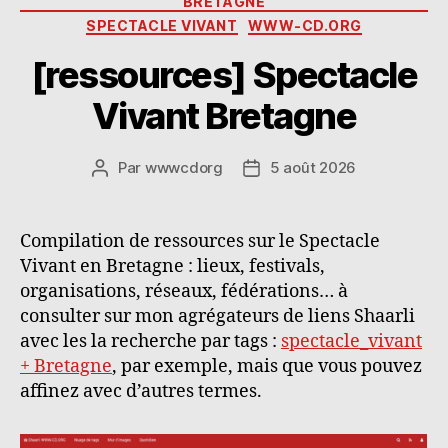
n
ra
er
BRETAGNE
SPECTACLE VIVANT
WWW-CD.ORG
[ressources] Spectacle
Vivant Bretagne
Par
wwwcdorg
5 août 2026
Auteur
Date
de
de
l’article
l’article
Compilation de ressources sur le Spectacle
Vivant en Bretagne : lieux, festivals,
organisations, réseaux, fédérations… à
consulter sur mon agrégateurs de liens Shaarli
avec les la recherche par tags :
spectacle_vivant
+ Bretagne
, par exemple, mais que vous pouvez
affinez avec d’autres termes.