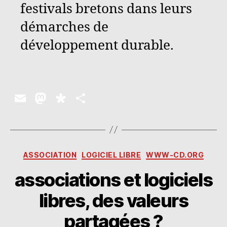
festivals bretons dans leurs
démarches de
développement durable.
E
M
D
P
m
as
ia
a
ai
to
s
rt
l
d
p
a
Catégories
ASSOCIATION
LOGICIEL LIBRE
WWW-CD.ORG
o
o
g
associations et logiciels
n
ra
er
libres, des valeurs
partagées ?