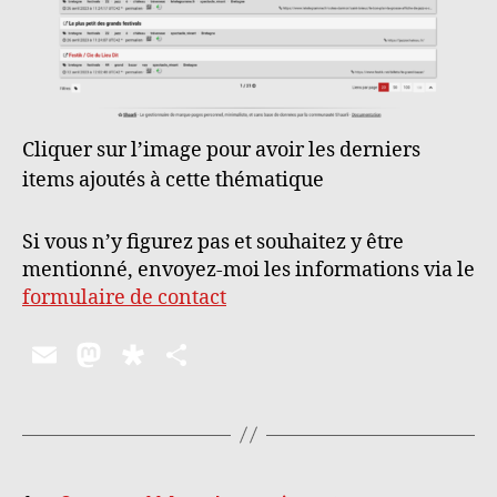
Cliquer sur l’image pour avoir les derniers
items ajoutés à cette thématique
Si vous n’y figurez pas et souhaitez y être
mentionné, envoyez-moi les informations via le
formulaire de contact
E
M
D
P
m
as
ia
a
ai
to
s
rt
l
d
p
a
Pagination
o
o
g
…