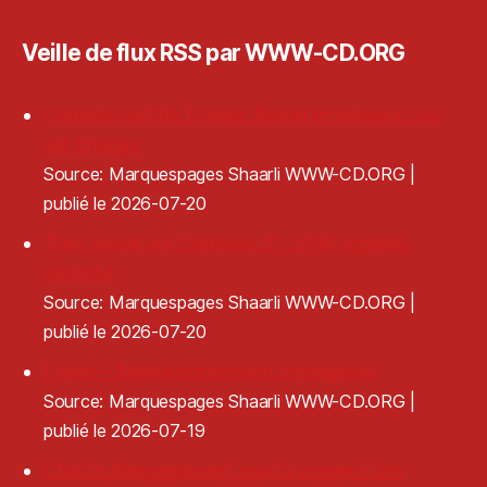
o
o
g
Veille de flux RSS par WWW-CD.ORG
n
ra
er
Compte certifié France Travail employeur : ce
qui change
Source: Marquespages Shaarli WWW-CD.ORG
publié le 2026-07-20
Tout savoir sur l'adresse IP : VPN, légalité,
sécurité
Source: Marquespages Shaarli WWW-CD.ORG
publié le 2026-07-20
Frame - Media conversion reimagined
Source: Marquespages Shaarli WWW-CD.ORG
publié le 2026-07-19
Charte d’engagement pour le respect des