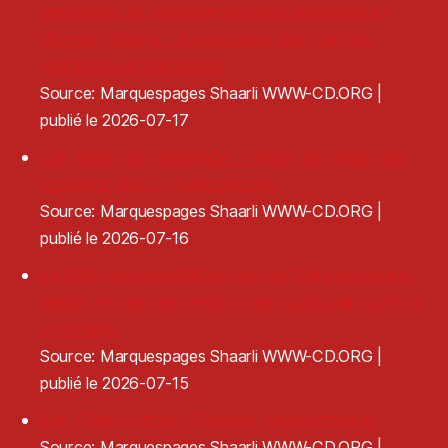
personnes et la prévention des violences et
discriminations - Association des Centres
dramatiques nationaux
Source: Marquespages Shaarli WWW-CD.ORG
publié le 2026-07-17
Les bases de l'éclairage : l'indice de rendu des
couleurs (IRC) - Audiofanzine
Source: Marquespages Shaarli WWW-CD.ORG
publié le 2026-07-16
Le Pôle de coopération pour la filière musicale -
Réagir en cas de pression sur la programmation
artistique
Source: Marquespages Shaarli WWW-CD.ORG
publié le 2026-07-15
Exit Chat Control · Devenir Ingouvernable
Source: Marquespages Shaarli WWW-CD.ORG