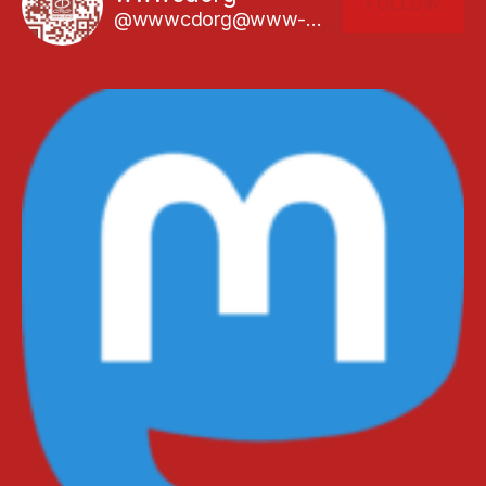
FOLLOW
@wwwcdorg@www-cd.org