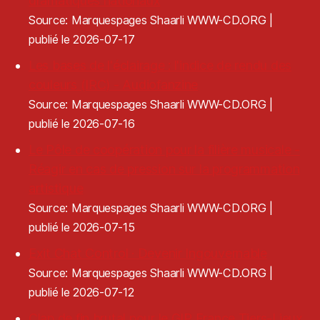
dramatiques nationaux
Source: Marquespages Shaarli WWW-CD.ORG
publié le 2026-07-17
Les bases de l'éclairage : l'indice de rendu des
couleurs (IRC) - Audiofanzine
Source: Marquespages Shaarli WWW-CD.ORG
publié le 2026-07-16
Le Pôle de coopération pour la filière musicale -
Réagir en cas de pression sur la programmation
artistique
Source: Marquespages Shaarli WWW-CD.ORG
publié le 2026-07-15
Exit Chat Control · Devenir Ingouvernable
Source: Marquespages Shaarli WWW-CD.ORG
publié le 2026-07-12
Clap de fin brutal pour le GIP France Tiers-Lieux