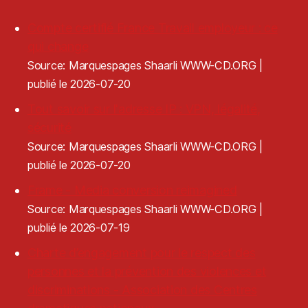
Compte certifié France Travail employeur : ce
qui change
Source: Marquespages Shaarli WWW-CD.ORG
publié le 2026-07-20
Tout savoir sur l'adresse IP : VPN, légalité,
sécurité
Source: Marquespages Shaarli WWW-CD.ORG
publié le 2026-07-20
Frame - Media conversion reimagined
Source: Marquespages Shaarli WWW-CD.ORG
publié le 2026-07-19
Charte d’engagement pour le respect des
personnes et la prévention des violences et
discriminations - Association des Centres