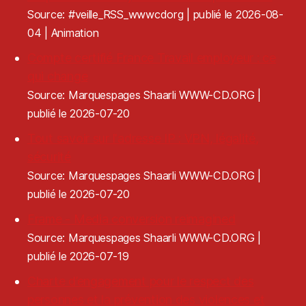
Source: #veille_RSS_wwwcdorg
publié le 2026-08-
04
Animation
Compte certifié France Travail employeur : ce
qui change
Source: Marquespages Shaarli WWW-CD.ORG
publié le 2026-07-20
Tout savoir sur l'adresse IP : VPN, légalité,
sécurité
Source: Marquespages Shaarli WWW-CD.ORG
publié le 2026-07-20
Frame - Media conversion reimagined
Source: Marquespages Shaarli WWW-CD.ORG
publié le 2026-07-19
Charte d’engagement pour le respect des
personnes et la prévention des violences et