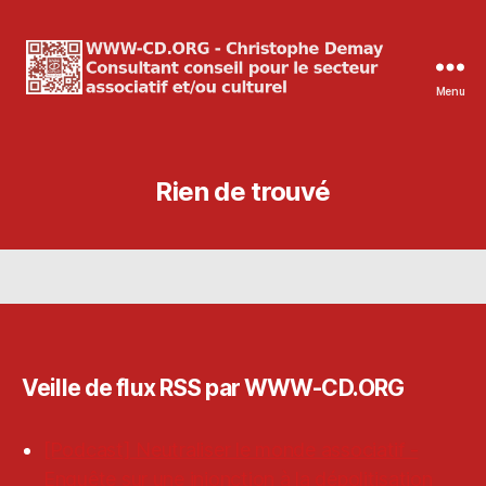
Menu
WWW-
CD.ORG
Christophe
Demay
Rien de trouvé
Veille de flux RSS par WWW-CD.ORG
[Podcast] Neutraliser le monde associatif -
Enquête sur une injonction à la dépolitisation