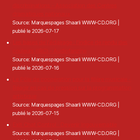
discriminations - Association des Centres
dramatiques nationaux
Source: Marquespages Shaarli WWW-CD.ORG
publié le 2026-07-17
Les bases de l'éclairage : l'indice de rendu des
couleurs (IRC) - Audiofanzine
Source: Marquespages Shaarli WWW-CD.ORG
publié le 2026-07-16
Le Pôle de coopération pour la filière musicale -
Réagir en cas de pression sur la programmation
artistique
Source: Marquespages Shaarli WWW-CD.ORG
publié le 2026-07-15
Exit Chat Control · Devenir Ingouvernable
Source: Marquespages Shaarli WWW-CD.ORG