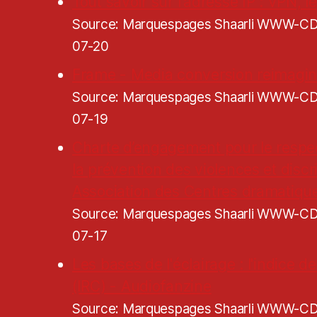
Tout savoir sur l'adresse IP : VPN, lé
Source: Marquespages Shaarli WWW-
07-20
Frame - Media conversion reimagi
Source: Marquespages Shaarli WWW-
07-19
Charte d’engagement pour le respe
la prévention des violences et discr
Association des Centres dramatiqu
Source: Marquespages Shaarli WWW-
07-17
Les bases de l'éclairage : l'indice 
(IRC) - Audiofanzine
Source: Marquespages Shaarli WWW-