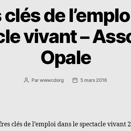
 clés de l’emplo
le vivant – Ass
Opale
Par
wwwcdorg
5 mars 2016
Auteur
Date
de
de
l’article
l’article
fres clés de l’emploi dans le spectacle vivant 