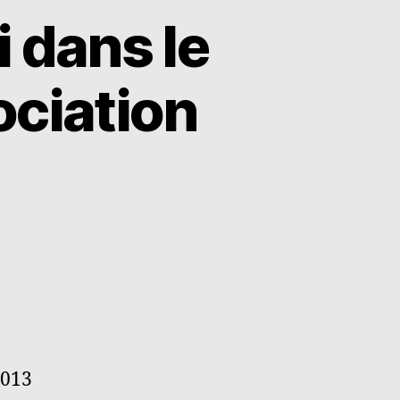
i dans le
ociation
2013