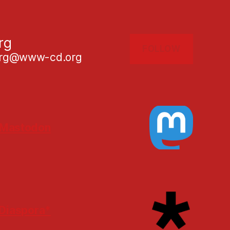
rg
FOLLOW
g@www-cd.org
Mastodon
Diaspora*