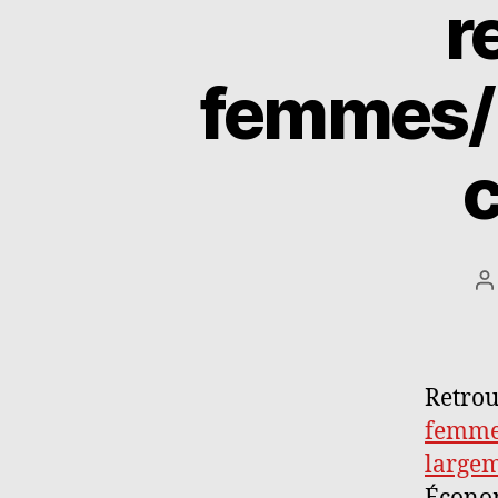
r
femmes/
c
A
d
l’
Retrou
femmes
largem