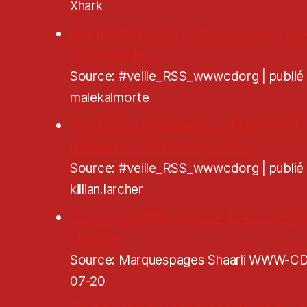
Xhark
Diagnostiquer le matériel sous Linu
commandes
Source: #veille_RSS_wwwcdorg
publi
malekalmorte
Application mobile pour Nextcloud Ca
manquant de l'écosystème
Source: #veille_RSS_wwwcdorg
publi
killian.larcher
Compte certifié France Travail empl
change
Source: Marquespages Shaarli WWW-
07-20