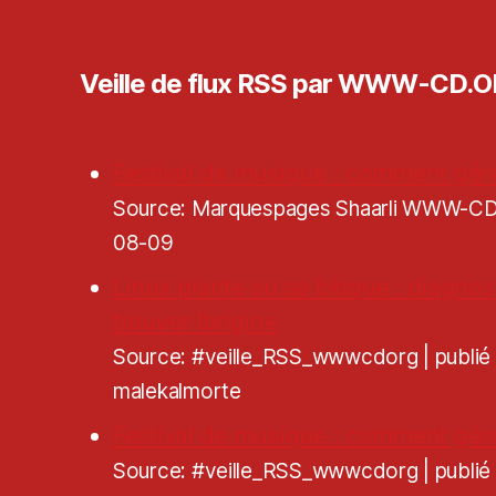
Veille de flux RSS par WWW-CD.
Festival de musique : comment gére
Source: Marquespages Shaarli WWW-
08-09
Linux plante ou se bloque : diagnos
trouver l’origine
Source: #veille_RSS_wwwcdorg
publi
malekalmorte
Festival de musique : comment gére
Source: #veille_RSS_wwwcdorg
publi