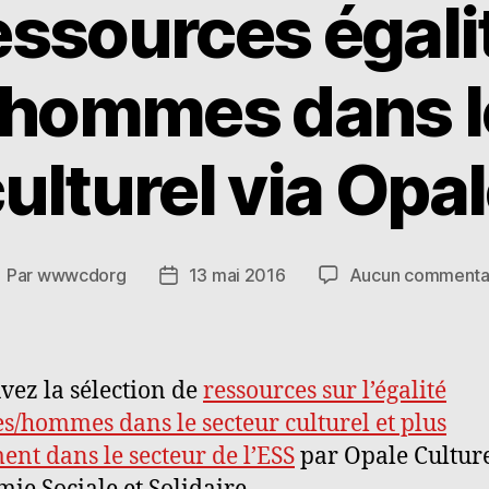
essources égali
hommes dans le
ulturel via Opa
Par
wwwcdorg
13 mai 2016
Aucun commenta
uteur
Date
e
de
article
l’article
vez la sélection de
ressources sur l’égalité
/hommes dans le secteur culturel et plus
ent dans le secteur de l’ESS
par Opale Cultur