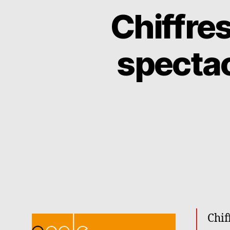
Chiffres
spectac
Chif