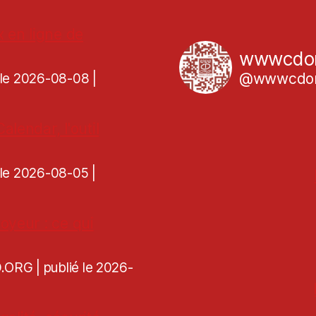
x en ligne de
wwwcdo
@wwwcdor
é le 2026-08-08
lendar, l'outil
é le 2026-08-05
oyeur : ce qui
CD.ORG
publié le 2026-