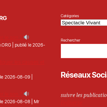
Catégories
ORG
r le son ?
Rechercher
CD.ORG
publié le 2026-
tiquer les causes et
Réseaux Soc
é le 2026-08-09
r le son ?
suivre les publicatio
é le 2026-08-08
Mr
Fediverse