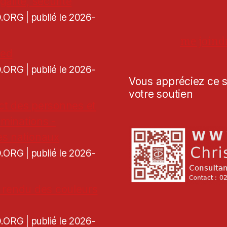
galité, sécurité
CD.ORG
publié le 2026-
me joind
ned
CD.ORG
publié le 2026-
Vous appréciez ce si
votre soutien
ct des personnes et
iminations -
es nationaux
CD.ORG
publié le 2026-
de rendu des couleurs
CD.ORG
publié le 2026-