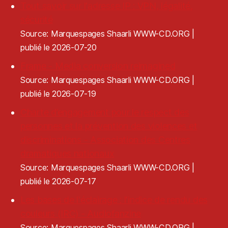
Tout savoir sur l'adresse IP : VPN, légalité,
sécurité
Source: Marquespages Shaarli WWW-CD.ORG
publié le 2026-07-20
Frame - Media conversion reimagined
Source: Marquespages Shaarli WWW-CD.ORG
publié le 2026-07-19
Charte d’engagement pour le respect des
personnes et la prévention des violences et
discriminations - Association des Centres
dramatiques nationaux
Source: Marquespages Shaarli WWW-CD.ORG
publié le 2026-07-17
Les bases de l'éclairage : l'indice de rendu des
couleurs (IRC) - Audiofanzine
Source: Marquespages Shaarli WWW-CD.ORG