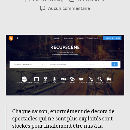
de
de
sur
Aucun commentaire
l’article
l’article
Récupscène,
l’occasion
du
spectacle
Chaque saison, énormément de décors de
spectacles qui ne sont plus exploités sont
stockés pour finalement être mis à la