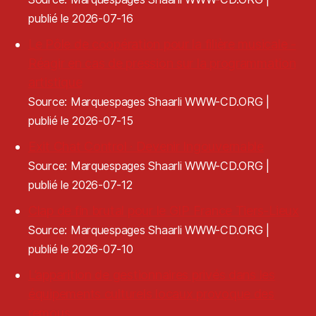
publié le 2026-07-16
Le Pôle de coopération pour la filière musicale -
Réagir en cas de pression sur la programmation
artistique
Source: Marquespages Shaarli WWW-CD.ORG
publié le 2026-07-15
Exit Chat Control · Devenir Ingouvernable
Source: Marquespages Shaarli WWW-CD.ORG
publié le 2026-07-12
Clap de fin brutal pour le GIP France Tiers-Lieux
Source: Marquespages Shaarli WWW-CD.ORG
publié le 2026-07-10
L’apparition de gestionnaires privés dans les
équipements culturels locaux provoque des
remous