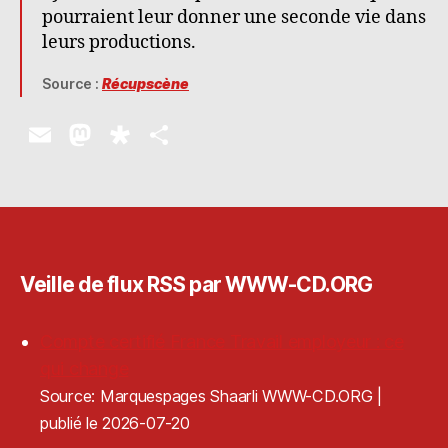
pourraient leur donner une seconde vie dans
leurs productions.
Source :
Récupscène
E
M
D
P
m
as
ia
a
ai
to
s
rt
l
d
p
a
o
o
g
Veille de flux RSS par WWW-CD.ORG
n
ra
er
Compte certifié France Travail employeur : ce
qui change
Source: Marquespages Shaarli WWW-CD.ORG
publié le 2026-07-20