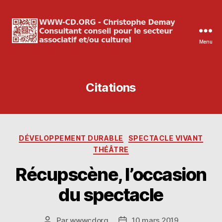
Menu
WWW-
CD.ORG
Christophe
Demay
Citations
Catégories
DÉVELOPPEMENT DURABLE
SPECTACLE VIVANT
THÉÂTRE
Récupscène, l’occasion
du spectacle
Par
wwwcdorg
10 mars 2019
Auteur
Date