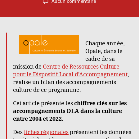
sur
Aucun commentaire
l’article
l’article
Accompagnement
DLA
dans
la
culture
de
Chaque année,
2004
Opale, dans le
à
cadre de sa
2022
mission de
Centre de Ressources Culture
–
pour le Dispositif Local d’Accompagnement
,
Association
réalise un bilan des accompagnements
Opale
culture de ce programme.
Cet article présente les
chiffres clés sur les
accompagnements DLA dans la culture
entre 2004 et 2022
.
Des
fiches régionales
présentent les données