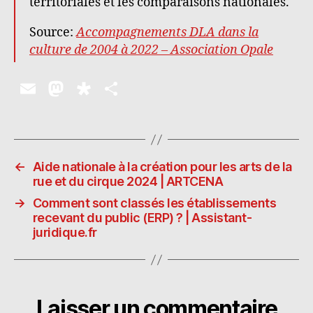
territoriales et les comparaisons nationales.
Source:
Accompagnements DLA dans la
culture de 2004 à 2022 – Association Opale
E
M
D
P
m
as
ia
a
ai
to
s
rt
l
d
p
a
←
Aide nationale à la création pour les arts de la
o
o
g
rue et du cirque 2024 | ARTCENA
n
ra
er
→
Comment sont classés les établissements
recevant du public (ERP) ? | Assistant-
juridique.fr
Laisser un commentaire