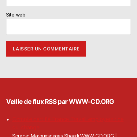
Site web
Veille de flux RSS par WWW-CD.ORG
Compte certifié France Travail employeur : ce
qui change
Source: Marquespages Shaarli WWW-CD.ORG