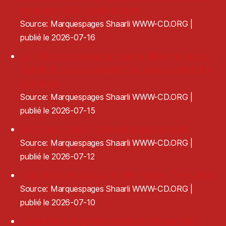
couleurs (IRC) - Audiofanzine
Source: Marquespages Shaarli WWW-CD.ORG
publié le 2026-07-16
Le Pôle de coopération pour la filière musicale -
Réagir en cas de pression sur la programmation
artistique
Source: Marquespages Shaarli WWW-CD.ORG
publié le 2026-07-15
Exit Chat Control · Devenir Ingouvernable
Source: Marquespages Shaarli WWW-CD.ORG
publié le 2026-07-12
Clap de fin brutal pour le GIP France Tiers-Lieux
Source: Marquespages Shaarli WWW-CD.ORG
publié le 2026-07-10
L’apparition de gestionnaires privés dans les