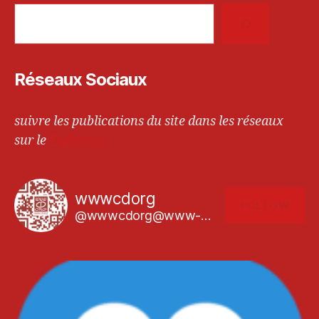
Réseaux Sociaux
suivre les publications du site dans les réseaux
sur le
Fediverse
wwwcdorg
FOLLOW
@wwwcdorg@www-cd.org