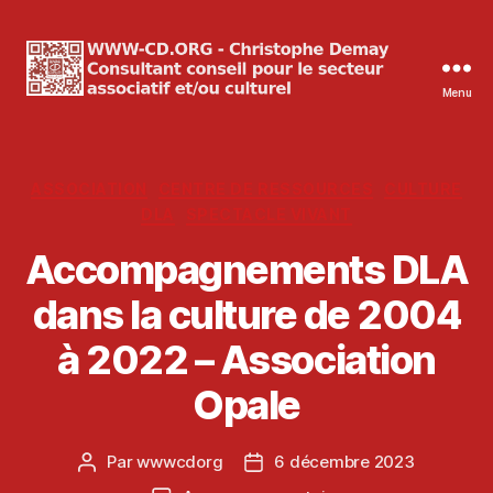
Menu
WWW-
CD.ORG
Christophe
Demay
Catégories
ASSOCIATION
CENTRE DE RESSOURCES
CULTURE
DLA
SPECTACLE VIVANT
Accompagnements DLA
dans la culture de 2004
à 2022 – Association
Opale
Par
wwwcdorg
6 décembre 2023
Auteur
Date
de
de