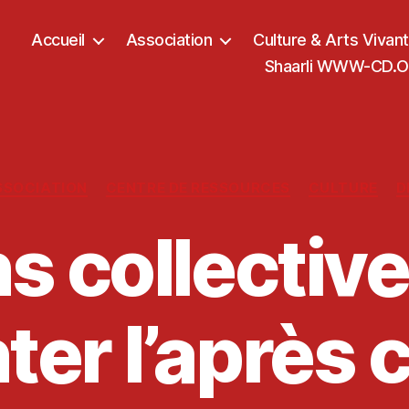
Accueil
Association
Culture & Arts Vivan
Shaarli WWW-CD.OR
Catégories
SSOCIATION
CENTRE DE RESSOURCES
CULTURE
D
s collectiv
ter l’après c