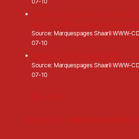
07-10
L’apparition de gestionnaires privés
équipements culturels locaux pro
Source: Marquespages Shaarli WWW-
07-10
Plestival - 10&11 Juillet 2026
Source: Marquespages Shaarli WWW-
07-10
Older posts
Consulter mon agrégateur de liens Sh