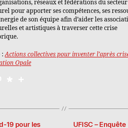
ganisations, réseaux et fédérations du secteur
urel pour apporter ses compétences, ses resso
’énergie de son équipe afin d’aider les associat
urelles et artistiques à traverser cette crise
orique.
 :
Actions collectives pour inventer l’après cris
ation Opale
M
D
P
as
ia
a
to
s
rt
d
p
a
o
o
g
n
ra
er
d-19 pour les
UFISC – Enquêt