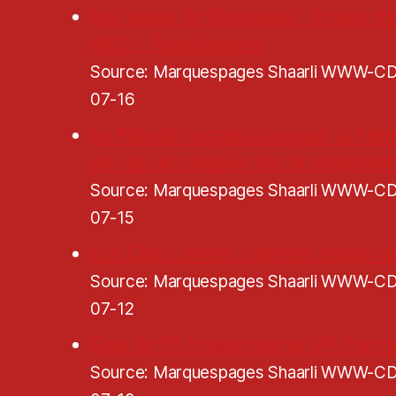
Les bases de l'éclairage : l'indice 
(IRC) - Audiofanzine
Source: Marquespages Shaarli WWW-
07-16
Le Pôle de coopération pour la filiè
en cas de pression sur la programm
Source: Marquespages Shaarli WWW-
07-15
Exit Chat Control · Devenir Ingouve
Source: Marquespages Shaarli WWW-
07-12
Clap de fin brutal pour le GIP Franc
Source: Marquespages Shaarli WWW-