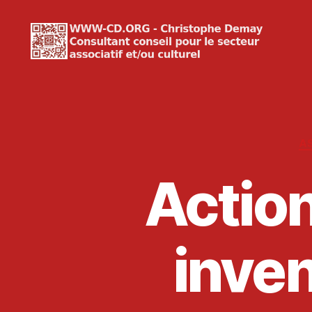
WWW-
CD.ORG
Christophe
Demay
A
Action
inven