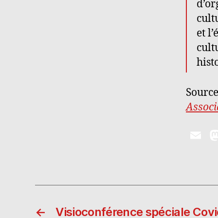
d’or
cult
et l
cult
hist
Source
Associ
E
m
ai
l
←
Visioconférence spéciale Covi