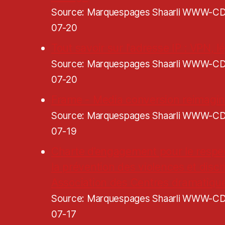
Source: Marquespages Shaarli WWW-
07-20
Tout savoir sur l'adresse IP : VPN, lé
Source: Marquespages Shaarli WWW-
07-20
Frame - Media conversion reimagi
Source: Marquespages Shaarli WWW-
07-19
Charte d’engagement pour le respe
la prévention des violences et discr
Association des Centres dramatiqu
Source: Marquespages Shaarli WWW-
07-17