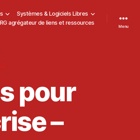
ts
Systèmes & Logiciels Libres
G agrégateur de liens et ressources
Menu
LA
es pour
rise –