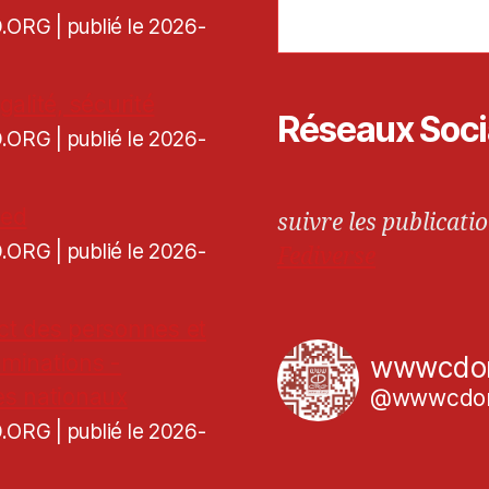
CD.ORG
publié le 2026-
galité, sécurité
Réseaux Soc
CD.ORG
publié le 2026-
ned
suivre les publicatio
CD.ORG
publié le 2026-
Fediverse
ct des personnes et
iminations -
wwwcdo
es nationaux
@wwwcdor
CD.ORG
publié le 2026-