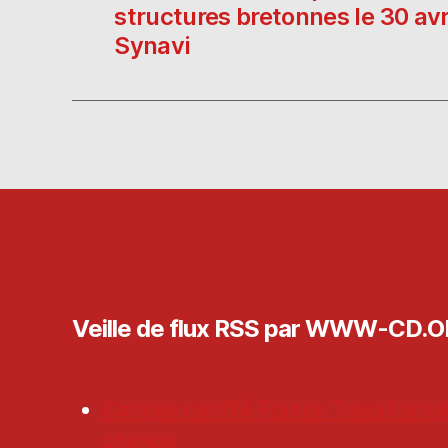
structures bretonnes le 30 avr
Synavi
Veille de flux RSS par WWW-CD.
Compte certifié France Travail empl
change