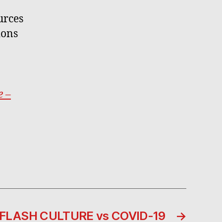
urces
ions
e –
e FLASH CULTURE vs COVID-19
→