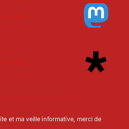
Mastodon
Diaspora*
re ou m'envoyer un courriel
te et ma veille informative, merci de