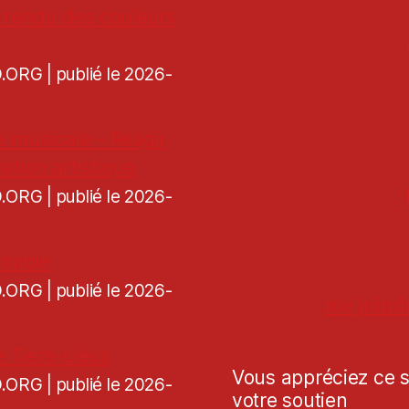
de rendu des couleurs
CD.ORG
publié le 2026-
re musicale - Réagir
ation artistique
CD.ORG
publié le 2026-
rnable
CD.ORG
publié le 2026-
me joind
e Tiers-Lieux
Vous appréciez ce si
CD.ORG
publié le 2026-
votre soutien