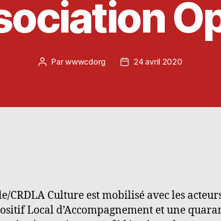
ociation O
Par
wwwcdorg
24 avril 2020
Auteur
Date
de
de
l’article
l’article
e/CRDLA Culture est mobilisé avec les acteur
ositif Local d’Accompagnement et une quara