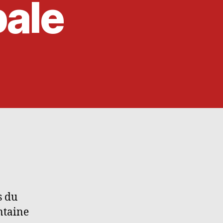
pale
s du
ntaine