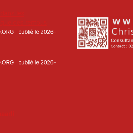
 dans les
voque des remous
CD.ORG
publié le 2026-
CD.ORG
publié le 2026-
aarli