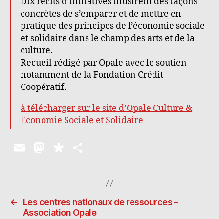
Dix récits d’initiatives illustrent des façons
concrètes de s’emparer et de mettre en
pratique des principes de l’économie sociale
et solidaire dans le champ des arts et de la
culture.
Recueil rédigé par Opale avec le soutien
notamment de la Fondation Crédit
Coopératif.
à télécharger sur le site d’Opale Culture &
Economie Sociale et Solidaire
E
M
D
P
m
as
ia
a
ai
to
s
rt
l
d
p
a
←
Les centres nationaux de ressources –
o
o
g
Association Opale