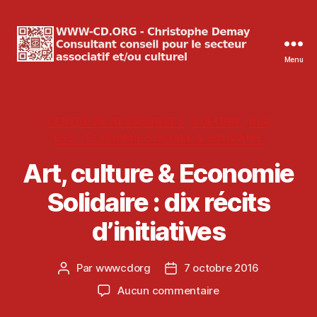
Menu
WWW-
CD.ORG
Christophe
Demay
Catégories
CENTRE DE RESSOURCES
CULTURE
DLA
ESS - ÉCONOMIE SOCIALE & SOLIDAIRE
Art, culture & Economie
Solidaire : dix récits
d’initiatives
Par
wwwcdorg
7 octobre 2016
Auteur
Date
de
de
sur
Aucun commentaire
l’article
l’article
Art,