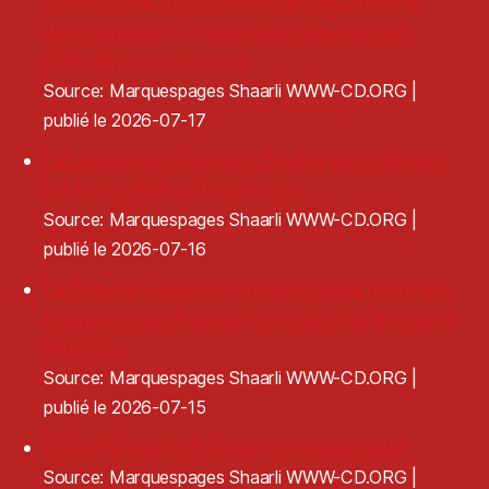
personnes et la prévention des violences et
discriminations - Association des Centres
dramatiques nationaux
Source: Marquespages Shaarli WWW-CD.ORG
publié le 2026-07-17
Les bases de l'éclairage : l'indice de rendu des
couleurs (IRC) - Audiofanzine
Source: Marquespages Shaarli WWW-CD.ORG
publié le 2026-07-16
Le Pôle de coopération pour la filière musicale -
Réagir en cas de pression sur la programmation
artistique
Source: Marquespages Shaarli WWW-CD.ORG
publié le 2026-07-15
Exit Chat Control · Devenir Ingouvernable
Source: Marquespages Shaarli WWW-CD.ORG