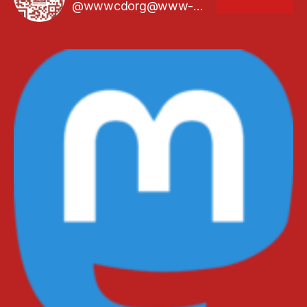
@wwwcdorg@www-cd.org