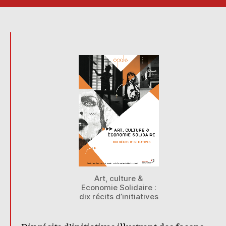
culture
&
Economie
Solidaire
:
dix
récits
d’initiatives
Art, culture &
Economie Solidaire :
dix récits d’initiatives