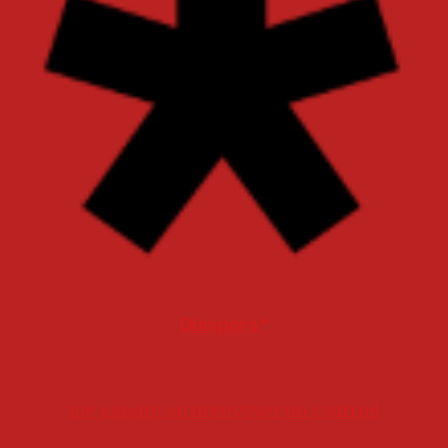
Diaspora*
me joindre ou m'envoyer un courriel