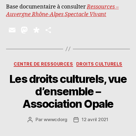
Base documentaire à consulter
Ressources –
Auvergne Rhône-Alpes Spectacle Vivant
E
M
D
P
m
as
ia
a
ai
to
s
rt
l
d
p
a
Catégories
CENTRE DE RESSOURCES
DROITS CULTURELS
o
o
g
Les droits culturels, vue
n
ra
er
d’ensemble –
Association Opale
Par
wwwcdorg
12 avril 2021
Auteur
Date
de
de
l’article
l’article