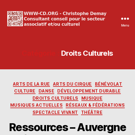
Menu
WWW-
CD.ORG
Christophe
Demay
Catégorie :
Droits Culturels
Catégories
ARTS DE LA RUE
ARTS DU CIRQUE
BÉNÉVOLAT
CULTURE
DANSE
DÉVELOPPEMENT DURABLE
DROITS CULTURELS
MUSIQUE
MUSIQUES ACTUELLES
RÉSEAUX & FÉDÉRATIONS
SPECTACLE VIVANT
THÉÂTRE
Ressources – Auvergne