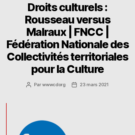
Droits culturels :
n
ra
er
Rousseau versus
Malraux | FNCC |
Fédération Nationale des
Collectivités territoriales
pour la Culture
Par
wwwcdorg
23 mars 2021
Auteur
Date
de
de
l’article
l’article