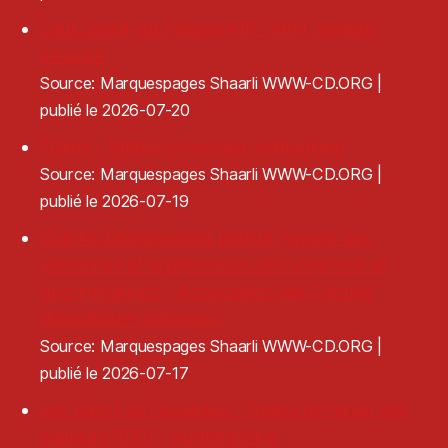
Tout savoir sur l'adresse IP : VPN, légalité,
sécurité
Source: Marquespages Shaarli WWW-CD.ORG
publié le 2026-07-20
Frame - Media conversion reimagined
Source: Marquespages Shaarli WWW-CD.ORG
publié le 2026-07-19
Charte d’engagement pour le respect des
personnes et la prévention des violences et
discriminations - Association des Centres
dramatiques nationaux
Source: Marquespages Shaarli WWW-CD.ORG
publié le 2026-07-17
Les bases de l'éclairage : l'indice de rendu des
couleurs (IRC) - Audiofanzine