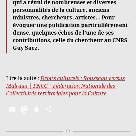
qui a réuni de nombreuses et diverses
personnalités de la culture, anciens
ministres, chercheurs, artistes… Pour
évoquer une publication particulièrement
dense, quelques échos de l’une de ses
contributions, celle du chercheur au CNRS
Guy Saez.
Lire la suite :
Droits culturels : Rousseau versus
Malraux | FNCC | Fédération Nationale des
Collectivités territoriales pour la Culture
E
M
D
P
m
as
ia
a
ai
to
s
rt