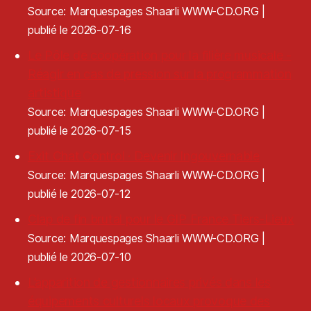
Source: Marquespages Shaarli WWW-CD.ORG
publié le 2026-07-16
Le Pôle de coopération pour la filière musicale -
Réagir en cas de pression sur la programmation
artistique
Source: Marquespages Shaarli WWW-CD.ORG
publié le 2026-07-15
Exit Chat Control · Devenir Ingouvernable
Source: Marquespages Shaarli WWW-CD.ORG
publié le 2026-07-12
Clap de fin brutal pour le GIP France Tiers-Lieux
Source: Marquespages Shaarli WWW-CD.ORG
publié le 2026-07-10
L’apparition de gestionnaires privés dans les
équipements culturels locaux provoque des