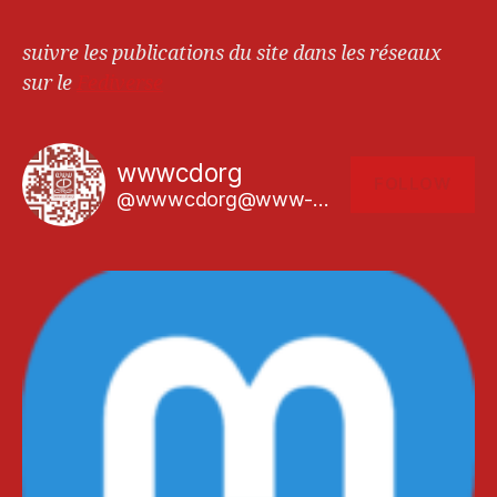
suivre les publications du site dans les réseaux
sur le
Fediverse
wwwcdorg
FOLLOW
@wwwcdorg@www-cd.org