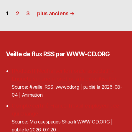
l
d
p
a
Pagination
o
o
g
1
2
3
plus anciens
→
n
ra
er
des
publications
Veille de flux RSS par WWW-CD.ORG
[Podcast] Neutraliser le monde associatif -
Enquête sur une injonction à la dépolitisation
Source: #veille_RSS_wwwcdorg
publié le 2026-08-
04
Animation
Compte certifié France Travail employeur : ce
qui change
Source: Marquespages Shaarli WWW-CD.ORG
publié le 2026-07-20