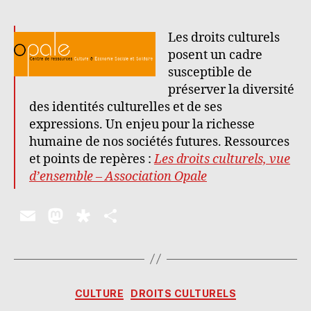
Les droits culturels
posent un cadre
susceptible de
préserver la diversité
des identités culturelles et de ses
expressions. Un enjeu pour la richesse
humaine de nos sociétés futures. Ressources
et points de repères :
Les droits culturels, vue
d’ensemble – Association Opale
E
M
D
P
m
as
ia
a
ai
to
s
rt
l
d
p
a
Catégories
CULTURE
DROITS CULTURELS
o
o
g