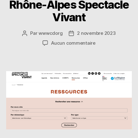
Rhône-Alpes Spectacle
Vivant
Par
wwwcdorg
2 novembre 2023
Auteur
Date
de
de
sur
Aucun commentaire
l’article
l’article
Ressources
–
Auvergne
Rhône-
Alpes
Spectacle
Vivant