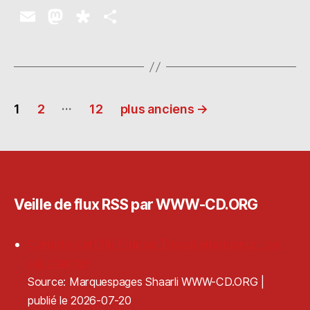
E
M
D
P
m
as
ia
a
ai
to
s
rt
l
d
p
a
Pagination
o
o
g
…
1
2
12
plus anciens
→
n
ra
er
des
publications
Veille de flux RSS par WWW-CD.ORG
Compte certifié France Travail employeur : ce
qui change
Source: Marquespages Shaarli WWW-CD.ORG
publié le 2026-07-20