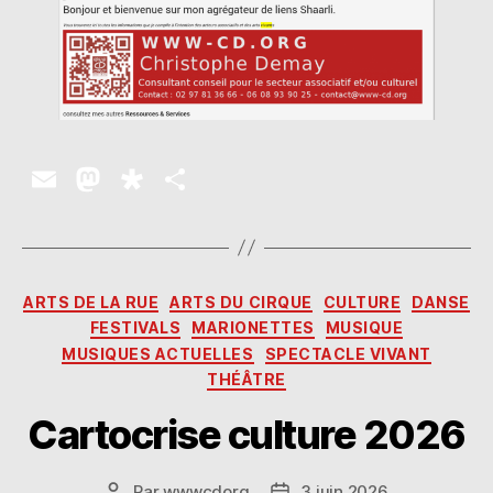
E
M
D
P
m
as
ia
a
ai
to
s
rt
l
d
p
a
Catégories
ARTS DE LA RUE
ARTS DU CIRQUE
CULTURE
DANSE
o
o
g
FESTIVALS
MARIONETTES
MUSIQUE
n
ra
er
MUSIQUES ACTUELLES
SPECTACLE VIVANT
THÉÂTRE
Cartocrise culture 2026
Par
wwwcdorg
3 juin 2026
Auteur
Date