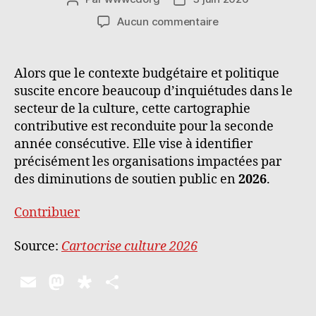
de
de
sur
Aucun commentaire
l’article
l’article
Cartocrise
culture
2026
Alors que le contexte budgétaire et politique
suscite encore beaucoup d’inquiétudes dans le
secteur de la culture, cette cartographie
contributive est reconduite pour la seconde
année consécutive. Elle vise à identifier
précisément les organisations impactées par
des diminutions de soutien public en
2026
.
Contribuer
Source:
Cartocrise culture 2026
E
M
D
P
m
as
ia
a