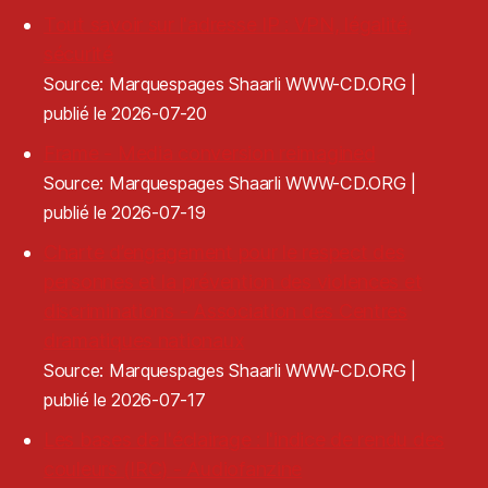
Tout savoir sur l'adresse IP : VPN, légalité,
sécurité
Source: Marquespages Shaarli WWW-CD.ORG
publié le 2026-07-20
Frame - Media conversion reimagined
Source: Marquespages Shaarli WWW-CD.ORG
publié le 2026-07-19
Charte d’engagement pour le respect des
personnes et la prévention des violences et
discriminations - Association des Centres
dramatiques nationaux
Source: Marquespages Shaarli WWW-CD.ORG
publié le 2026-07-17
Les bases de l'éclairage : l'indice de rendu des
couleurs (IRC) - Audiofanzine