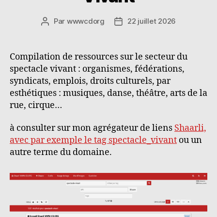
Par
wwwcdorg
22 juillet 2026
Auteur
Date
de
de
l’article
l’article
Compilation de ressources sur le secteur du
spectacle vivant : organismes, fédérations,
syndicats, emplois, droits culturels, par
esthétiques : musiques, danse, théâtre, arts de la
rue, cirque…
à consulter sur mon agrégateur de liens
Shaarli,
avec par exemple le tag spectacle_vivant
ou un
autre terme du domaine.