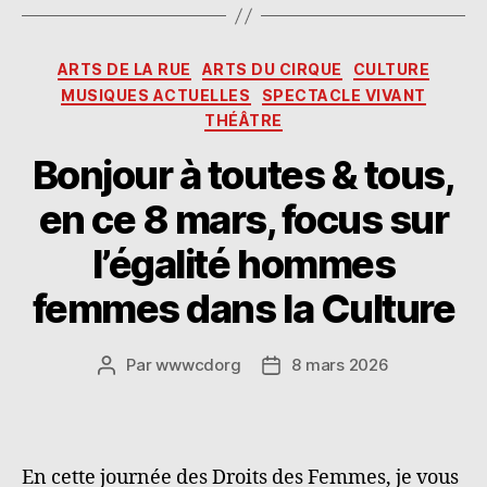
ai
to
s
rt
l
d
p
a
Catégories
ARTS DE LA RUE
ARTS DU CIRQUE
CULTURE
o
o
g
MUSIQUES ACTUELLES
SPECTACLE VIVANT
n
ra
er
THÉÂTRE
Bonjour à toutes & tous,
en ce 8 mars, focus sur
l’égalité hommes
femmes dans la Culture
Par
wwwcdorg
8 mars 2026
Auteur
Date
de
de
l’article
l’article
En cette journée des Droits des Femmes, je vous