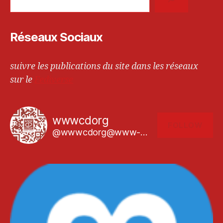
Réseaux Sociaux
suivre les publications du site dans les réseaux
sur le
Fediverse
wwwcdorg
FOLLOW
@wwwcdorg@www-cd.org