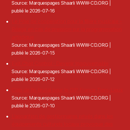
Source: Marquespages Shaarli WWW-CD.ORG
publié le 2026-07-16
Le Pôle de coopération pour la filière musicale -
Réagir en cas de pression sur la programmation
artistique
Source: Marquespages Shaarli WWW-CD.ORG
publié le 2026-07-15
Exit Chat Control · Devenir Ingouvernable
Source: Marquespages Shaarli WWW-CD.ORG
publié le 2026-07-12
Clap de fin brutal pour le GIP France Tiers-Lieux
Source: Marquespages Shaarli WWW-CD.ORG
publié le 2026-07-10
L’apparition de gestionnaires privés dans les
équipements culturels locaux provoque des