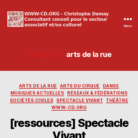
Menu
WWW-
CD.ORG
Christophe
Demay
Catégorie :
arts de la rue
Catégories
ARTS DE LA RUE
ARTS DU CIRQUE
DANSE
MUSIQUES ACTUELLES
RÉSEAUX & FÉDÉRATIONS
SOCIÉTÉS CIVILES
SPECTACLE VIVANT
THÉÂTRE
WWW-CD.ORG
[ressources] Spectacle
Vivant