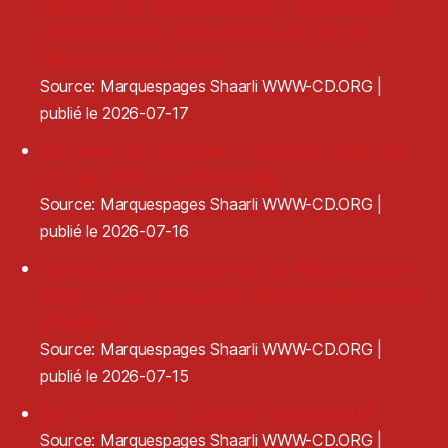
personnes et la prévention des violences et
discriminations - Association des Centres
dramatiques nationaux
Source: Marquespages Shaarli WWW-CD.ORG
publié le 2026-07-17
Les bases de l'éclairage : l'indice de rendu des
couleurs (IRC) - Audiofanzine
Source: Marquespages Shaarli WWW-CD.ORG
publié le 2026-07-16
Le Pôle de coopération pour la filière musicale -
Réagir en cas de pression sur la programmation
artistique
Source: Marquespages Shaarli WWW-CD.ORG
publié le 2026-07-15
Exit Chat Control · Devenir Ingouvernable
Source: Marquespages Shaarli WWW-CD.ORG