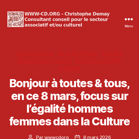
Menu
WWW-
CD.ORG
Christophe
Demay
Catégories
ARTS DE LA RUE
ARTS DU CIRQUE
CULTURE
MUSIQUES ACTUELLES
SPECTACLE VIVANT
THÉÂTRE
Bonjour à toutes & tous,
en ce 8 mars, focus sur
l’égalité hommes
femmes dans la Culture
Par
wwwcdorg
8 mars 2026
Auteur
Date