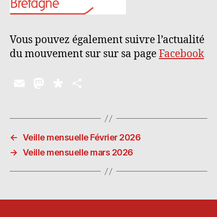
Vous pouvez également suivre l’actualité
du mouvement sur sur sa page
Facebook
E
M
D
P
m
as
ia
a
ai
to
s
rt
l
d
p
a
←
Veille mensuelle Février 2026
o
o
g
→
Veille mensuelle mars 2026
n
ra
er