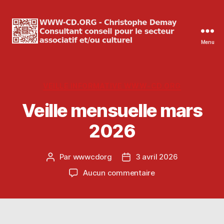
Menu
WWW-
CD.ORG
Christophe
Demay
Catégories
VEILLE INFORMATIVE WWW-CD.ORG
Veille mensuelle mars
2026
Par
wwwcdorg
3 avril 2026
Auteur
Date
de
de
sur
Aucun commentaire
l’article
l’article
Veille
mensuelle
mars
2026