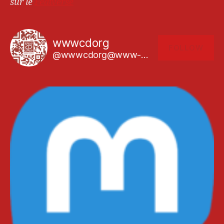
sur le
Fediverse
wwwcdorg
FOLLOW
@wwwcdorg@www-cd.org