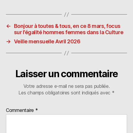
m
as
ia
a
ai
to
s
rt
l
d
p
a
←
Bonjour à toutes & tous, en ce 8 mars, focus
o
o
g
sur l’égalité hommes femmes dans la Culture
n
ra
er
→
Veille mensuelle Avril 2026
Laisser un commentaire
Votre adresse e-mail ne sera pas publiée.
Les champs obligatoires sont indiqués avec
*
Commentaire
*