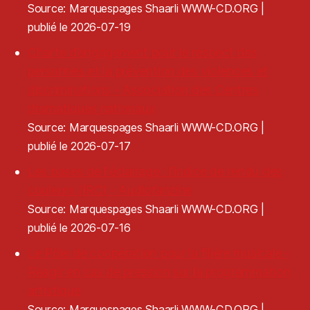
Source: Marquespages Shaarli WWW-CD.ORG
publié le 2026-07-19
Charte d’engagement pour le respect des
personnes et la prévention des violences et
discriminations - Association des Centres
dramatiques nationaux
Source: Marquespages Shaarli WWW-CD.ORG
publié le 2026-07-17
Les bases de l'éclairage : l'indice de rendu des
couleurs (IRC) - Audiofanzine
Source: Marquespages Shaarli WWW-CD.ORG
publié le 2026-07-16
Le Pôle de coopération pour la filière musicale -
Réagir en cas de pression sur la programmation
artistique
Source: Marquespages Shaarli WWW-CD.ORG