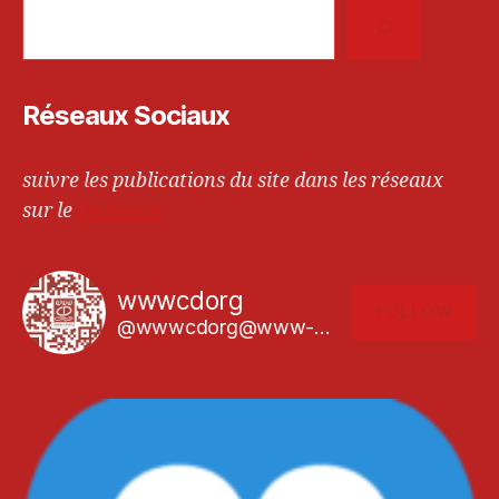
Réseaux Sociaux
suivre les publications du site dans les réseaux
sur le
Fediverse
wwwcdorg
FOLLOW
@wwwcdorg@www-cd.org