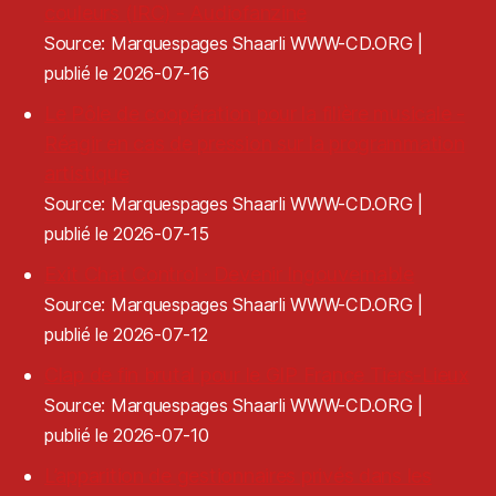
couleurs (IRC) - Audiofanzine
Source: Marquespages Shaarli WWW-CD.ORG
publié le 2026-07-16
Le Pôle de coopération pour la filière musicale -
Réagir en cas de pression sur la programmation
artistique
Source: Marquespages Shaarli WWW-CD.ORG
publié le 2026-07-15
Exit Chat Control · Devenir Ingouvernable
Source: Marquespages Shaarli WWW-CD.ORG
publié le 2026-07-12
Clap de fin brutal pour le GIP France Tiers-Lieux
Source: Marquespages Shaarli WWW-CD.ORG
publié le 2026-07-10
L’apparition de gestionnaires privés dans les