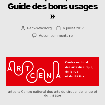
Guide des bons usages
»
Par
wwwcdorg
6 juillet 2017
Auteur
Date
de
de
sur
Aucun commentaire
l’article
l’article
Arcena
«
Organiser
un
événement
artistique
dans
l’espace
public
–
artcena Centre national des arts du cirque, de la rue et
Guide
du théâtre
des
bons