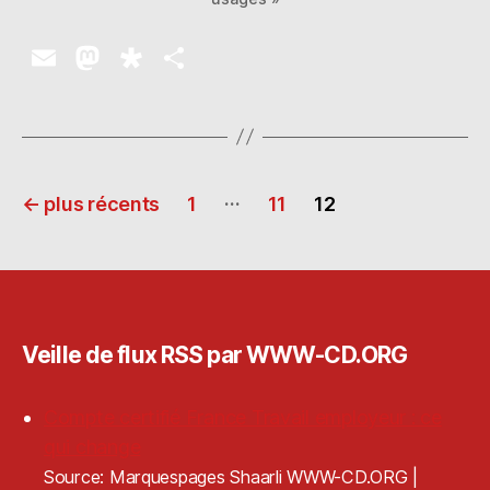
E
M
D
P
m
as
ia
a
ai
to
s
rt
l
d
p
a
Pagination
o
o
g
…
←
plus récents
1
11
12
n
ra
er
des
publications
Veille de flux RSS par WWW-CD.ORG
Compte certifié France Travail employeur : ce
qui change
Source: Marquespages Shaarli WWW-CD.ORG