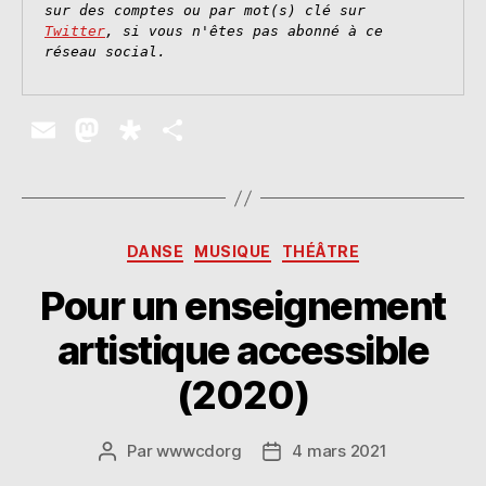
sur des comptes ou par mot(s) clé sur 
Twitter
, si vous n'êtes pas abonné à ce 
réseau social.
E
M
D
P
m
as
ia
a
ai
to
s
rt
l
d
p
a
Catégories
DANSE
MUSIQUE
THÉÂTRE
o
o
g
Pour un enseignement
n
ra
er
artistique accessible
(2020)
Par
wwwcdorg
4 mars 2021
Auteur
Date
de
de