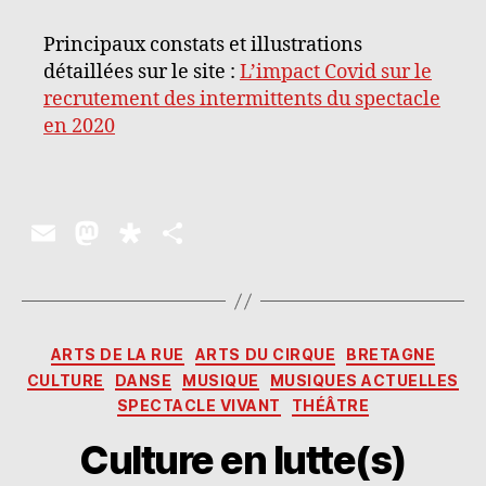
Principaux constats et illustrations
détaillées sur le site :
L’impact Covid sur le
recrutement des intermittents du spectacle
en 2020
E
M
D
P
m
as
ia
a
ai
to
s
rt
l
d
p
a
Catégories
ARTS DE LA RUE
ARTS DU CIRQUE
BRETAGNE
o
o
g
CULTURE
DANSE
MUSIQUE
MUSIQUES ACTUELLES
n
ra
er
SPECTACLE VIVANT
THÉÂTRE
Culture en lutte(s)