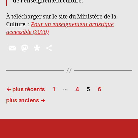
de l’enseignement culture.
À télécharger sur le site du Ministère de la
Culture :
Pour un enseignement artistique
accessible (2020)
E
M
D
P
m
as
ia
a
ai
to
s
rt
l
d
p
a
Pagination
o
o
g
…
←
plus récents
1
4
5
6
n
ra
er
des
plus anciens
→
publications