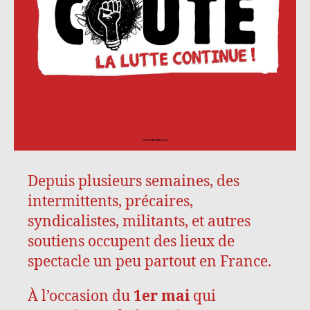
Depuis plusieurs semaines, des
intermittents, précaires,
syndicalistes, militants, et autres
soutiens occupent des lieux de
spectacle un peu partout en France.
À l’occasion du
1er mai
qui