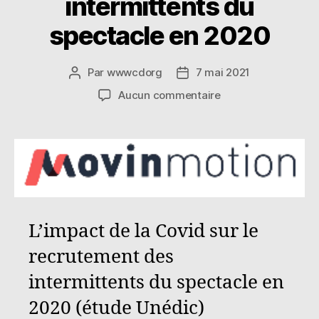
intermittents du
spectacle en 2020
Par
wwwcdorg
7 mai 2021
Auteur
Date
de
de
sur
Aucun commentaire
l’article
l’article
L’impact
Covid
sur
le
recrutement
des
intermittents
du
L’impact de la Covid sur le
spectacle
en
recrutement des
2020
intermittents du spectacle en
2020 (étude Unédic)