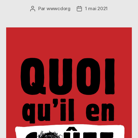
Par
wwwcdorg
1 mai 2021
Auteur
Date
de
de
l’article
l’article