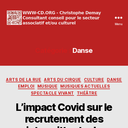
Menu
WWW-
CD.ORG
Christophe
Demay
Catégorie :
Danse
Catégories
ARTS DE LA RUE
ARTS DU CIRQUE
CULTURE
DANSE
EMPLOI
MUSIQUE
MUSIQUES ACTUELLES
SPECTACLE VIVANT
THÉÂTRE
L’impact Covid sur le
recrutement des