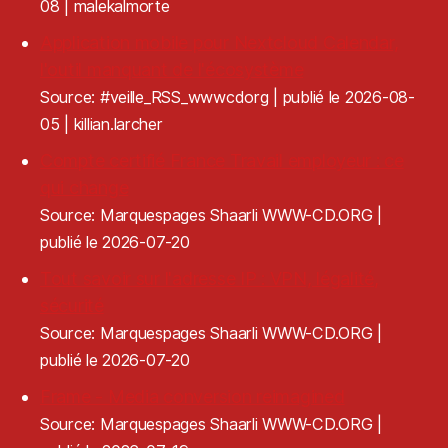
08
malekalmorte
Application mobile pour Nextcloud Calendar,
l'outil manquant de l'écosystème
Source: #veille_RSS_wwwcdorg
publié le 2026-08-
05
killian.larcher
Compte certifié France Travail employeur : ce
qui change
Source: Marquespages Shaarli WWW-CD.ORG
publié le 2026-07-20
Tout savoir sur l'adresse IP : VPN, légalité,
sécurité
Source: Marquespages Shaarli WWW-CD.ORG
publié le 2026-07-20
Frame - Media conversion reimagined
Source: Marquespages Shaarli WWW-CD.ORG