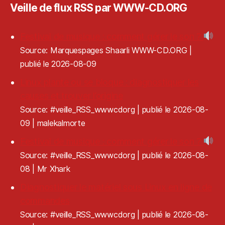
Veille de flux RSS par WWW-CD.ORG
Festival de musique : comment gérer le son ?
Source: Marquespages Shaarli WWW-CD.ORG
publié le 2026-08-09
Linux plante ou se bloque : diagnostiquer les
causes et trouver l’origine
Source: #veille_RSS_wwwcdorg
publié le 2026-08-
09
malekalmorte
Festival de musique : comment gérer le son ?
Source: #veille_RSS_wwwcdorg
publié le 2026-08-
08
Mr Xhark
Diagnostiquer le matériel sous Linux en ligne de
commandes
Source: #veille_RSS_wwwcdorg
publié le 2026-08-