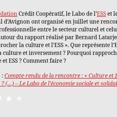
dation
Crédit Coopératif, le Labo de l’
ESS
et l
al d’Avignon ont organisé en juillet une renco
rofessionnelle entre le secteur culturel et celu
 autour du rapport réalisé par Bernard Latarje
rocher la culture et l’ESS ». Que représente l’
a culture et inversement ? Pourquoi rapproch
e et ESS ? Comment faire ?
 :
Compte-rendu de la rencontre : « Culture et E
 ? (…) – Le Labo de l’économie sociale et solida
M
D
P
as
ia
a
to
s
rt