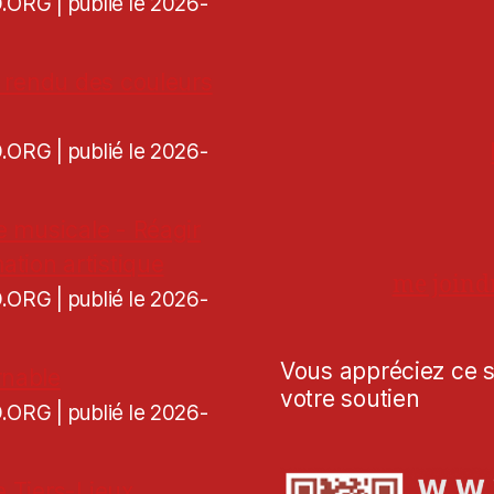
CD.ORG
publié le 2026-
de rendu des couleurs
CD.ORG
publié le 2026-
re musicale - Réagir
ation artistique
me joind
CD.ORG
publié le 2026-
Vous appréciez ce si
rnable
votre soutien
CD.ORG
publié le 2026-
e Tiers-Lieux