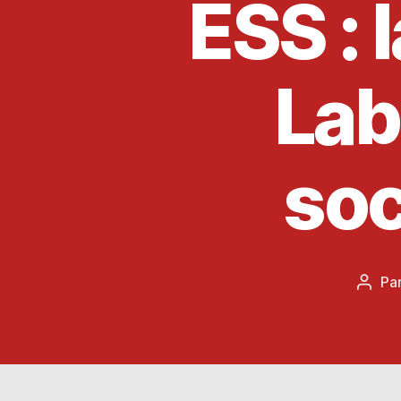
ESS : 
Lab
soc
Pa
Aute
de
l’artic