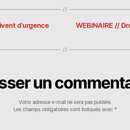
d
p
a
o
o
g
n
ra
er
oivent d’urgence
WEBINAIRE // Droi
isser un commenta
Votre adresse e-mail ne sera pas publiée.
Les champs obligatoires sont indiqués avec
*