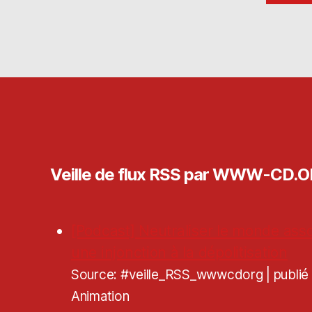
Veille de flux RSS par WWW-CD.
[Podcast] Neutraliser le monde asso
une injonction à la dépolitisation
Source: #veille_RSS_wwwcdorg
publi
Animation