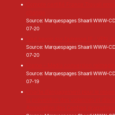
Compte certifié France Travail empl
change
Source: Marquespages Shaarli WWW-
07-20
Tout savoir sur l'adresse IP : VPN, lé
Source: Marquespages Shaarli WWW-
07-20
Frame - Media conversion reimagi
Source: Marquespages Shaarli WWW-
07-19
Charte d’engagement pour le respe
la prévention des violences et discr
Association des Centres dramatiqu