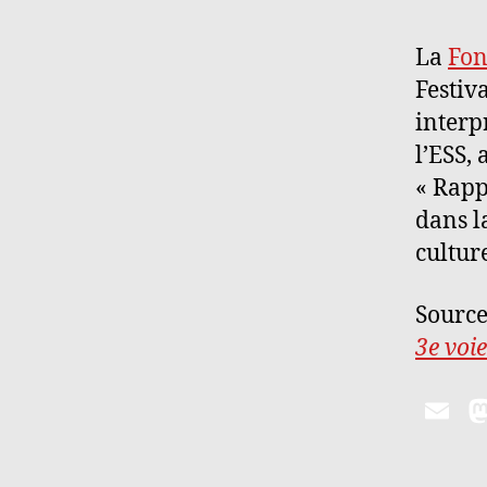
La
Fon
Festiv
interp
l’ESS,
« Rapp
dans l
cultur
Source
3e voie
E
m
ai