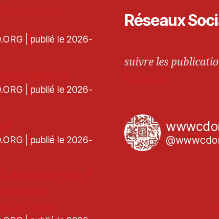
oyeur : ce qui
Réseaux Soc
CD.ORG
publié le 2026-
suivre les publicatio
galité, sécurité
Fediverse
CD.ORG
publié le 2026-
ned
wwwcdo
@wwwcdor
CD.ORG
publié le 2026-
ct des personnes et
iminations -
es nationaux