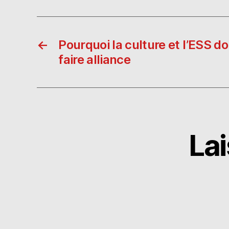
l
←
Pourquoi la culture et l’ESS d
faire alliance
La