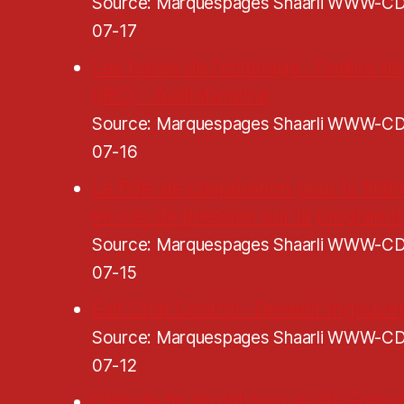
Source: Marquespages Shaarli WWW-
07-17
Les bases de l'éclairage : l'indice 
(IRC) - Audiofanzine
Source: Marquespages Shaarli WWW-
07-16
Le Pôle de coopération pour la filiè
en cas de pression sur la programm
Source: Marquespages Shaarli WWW-
07-15
Exit Chat Control · Devenir Ingouve
Source: Marquespages Shaarli WWW-
07-12
Clap de fin brutal pour le GIP Franc