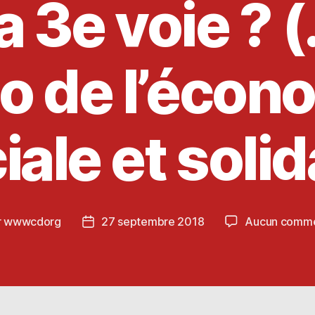
la 3e voie ? (
o de l’écon
iale et solid
r
wwwcdorg
27 septembre 2018
Aucun comme
ur
Date
de
le
l’article