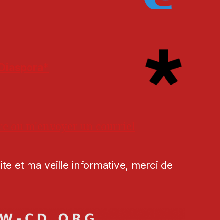
Diaspora*
re ou m'envoyer un courriel
te et ma veille informative, merci de