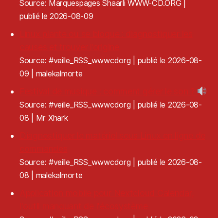
Source: Marquespages Shaarli WWW-CD.ORG
publié le 2026-08-09
Linux plante ou se bloque : diagnostiquer les
causes et trouver l’origine
Source: #veille_RSS_wwwcdorg
publié le 2026-08-
09
malekalmorte
Festival de musique : comment gérer le son ?
Source: #veille_RSS_wwwcdorg
publié le 2026-08-
08
Mr Xhark
Diagnostiquer le matériel sous Linux en ligne de
commandes
Source: #veille_RSS_wwwcdorg
publié le 2026-08-
08
malekalmorte
Application mobile pour Nextcloud Calendar,
l'outil manquant de l'écosystème