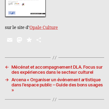
sur le site d’
Opale Culture
E
M
D
P
m
as
ia
a
ai
to
s
rt
l
d
p
a
←
Mécénat et accompagnement DLA. Focus sur
o
o
g
des expériences dans le secteur culturel
n
ra
er
→
Arcena « Organiser un événement artistique
dans l’espace public – Guide des bons usages
»