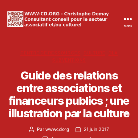
Menu
WWW-
CD.ORG
Christophe
Demay
Catégories
CENTRE DE RESSOURCES
CULTURE
DLA
SUBVENTIONS
Guide des relations
entre associations et
financeurs publics ; une
illustration par la culture
Par
wwwcdorg
21 juin 2017
Auteur
Date
de
de