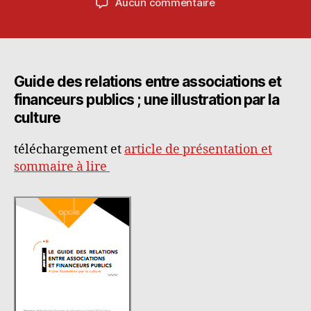
sur
Aucun commentaire
l’article
l’article
Guide
des
relations
entre
associations
Guide des relations entre associations et
et
financeurs publics ; une illustration par la
financeurs
culture
publics
;
téléchargement et
article de présentation et
une
sommaire à lire
illustration
par
la
culture