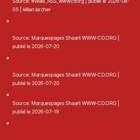
Source: #veille_RSS_wwwcdorg
publié le 2026-08-
05
killian.larcher
Compte certifié France Travail employeur : ce
qui change
Source: Marquespages Shaarli WWW-CD.ORG
publié le 2026-07-20
Tout savoir sur l'adresse IP : VPN, légalité,
sécurité
Source: Marquespages Shaarli WWW-CD.ORG
publié le 2026-07-20
Frame - Media conversion reimagined
Source: Marquespages Shaarli WWW-CD.ORG
publié le 2026-07-19
Charte d’engagement pour le respect des
personnes et la prévention des violences et
discriminations - Association des Centres