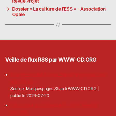
Revue Projet
n
ra
er
→
Dossier « La culture de l’ESS » – Association
Opale
Veille de flux RSS par WWW-CD.ORG
Compte certifié France Travail employeur : ce
qui change
Source: Marquespages Shaarli WWW-CD.ORG
publié le 2026-07-20
Tout savoir sur l'adresse IP : VPN, légalité,
sécurité