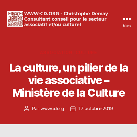
Menu
WWW-
CD.ORG
Christophe
Demay
Catégories
ASSOCIATION
CULTURE
La culture, un pilier de la
vie associative –
Ministère de la Culture
Par
wwwcdorg
17 octobre 2019
Auteur
Date
de
de
l’article
l’article