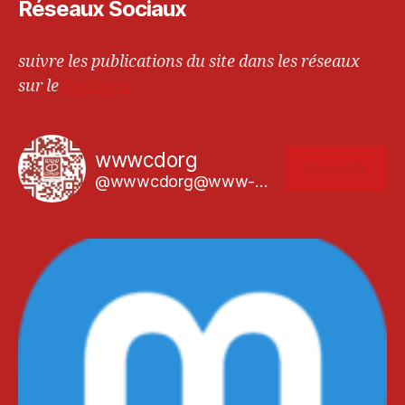
Réseaux Sociaux
suivre les publications du site dans les réseaux
sur le
Fediverse
wwwcdorg
FOLLOW
@wwwcdorg@www-cd.org