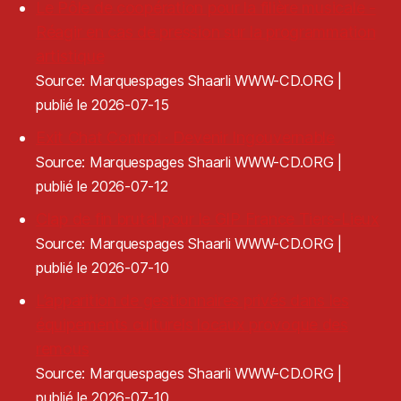
Le Pôle de coopération pour la filière musicale -
Réagir en cas de pression sur la programmation
artistique
Source: Marquespages Shaarli WWW-CD.ORG
publié le 2026-07-15
Exit Chat Control · Devenir Ingouvernable
Source: Marquespages Shaarli WWW-CD.ORG
publié le 2026-07-12
Clap de fin brutal pour le GIP France Tiers-Lieux
Source: Marquespages Shaarli WWW-CD.ORG
publié le 2026-07-10
L’apparition de gestionnaires privés dans les
équipements culturels locaux provoque des
remous
Source: Marquespages Shaarli WWW-CD.ORG
publié le 2026-07-10