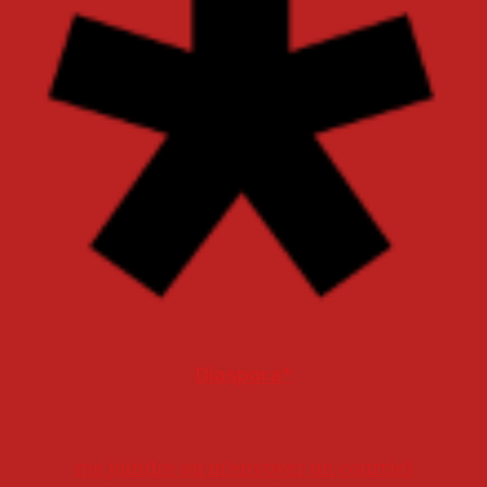
Diaspora*
me joindre ou m'envoyer un courriel