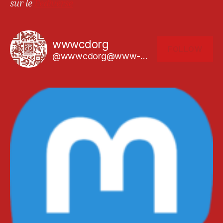
sur le
Fediverse
wwwcdorg
FOLLOW
@wwwcdorg@www-cd.org