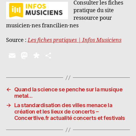
Consulter les fiches
pratique du site
ressource pour
musicien·nes francilien·nes
Source :
Les fiches pratiques | Infos Musiciens
E
M
D
P
m
as
ia
a
ai
to
s
rt
l
d
p
a
←
Quand la science se penche sur la musique
o
o
g
metal…
n
ra
er
→
La standardisation des villes menace la
création et les lieux de concerts –
Concertlive.fr actualité concerts et festivals