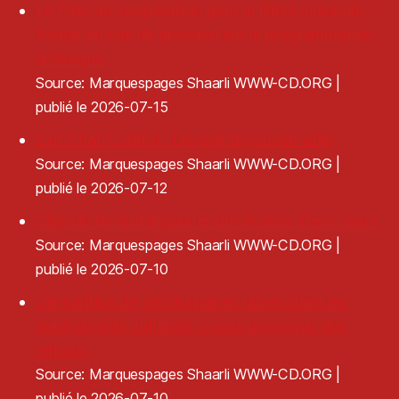
Le Pôle de coopération pour la filière musicale -
Réagir en cas de pression sur la programmation
artistique
Source: Marquespages Shaarli WWW-CD.ORG
publié le 2026-07-15
Exit Chat Control · Devenir Ingouvernable
Source: Marquespages Shaarli WWW-CD.ORG
publié le 2026-07-12
Clap de fin brutal pour le GIP France Tiers-Lieux
Source: Marquespages Shaarli WWW-CD.ORG
publié le 2026-07-10
L’apparition de gestionnaires privés dans les
équipements culturels locaux provoque des
remous
Source: Marquespages Shaarli WWW-CD.ORG
publié le 2026-07-10