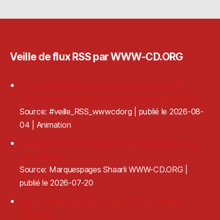
Veille de flux RSS par WWW-CD.ORG
[Podcast] Neutraliser le monde associatif -
Enquête sur une injonction à la dépolitisation
Source: #veille_RSS_wwwcdorg
publié le 2026-08-
04
Animation
Compte certifié France Travail employeur : ce
qui change
Source: Marquespages Shaarli WWW-CD.ORG
publié le 2026-07-20
Tout savoir sur l'adresse IP : VPN, légalité,
sécurité