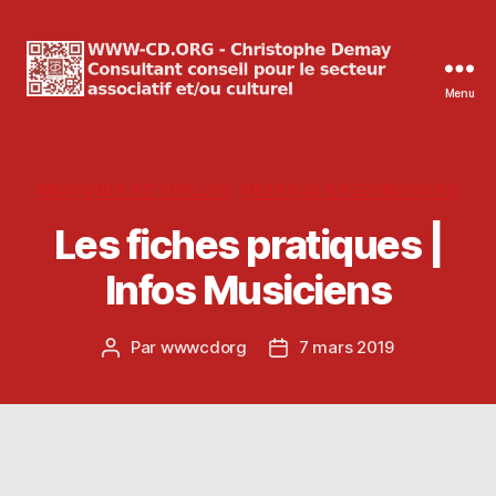
Menu
WWW-
CD.ORG
Christophe
Demay
Catégories
MUSIQUES ACTUELLES
RÉSEAUX & FÉDÉRATIONS
Les fiches pratiques |
Infos Musiciens
Par
wwwcdorg
7 mars 2019
Auteur
Date
de
de
l’article
l’article