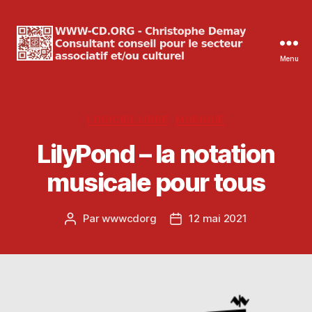
Menu
WWW-
CD.ORG
Christophe
Demay
Catégories
LOGICIEL LIBRE
MUSIQUE
LilyPond – la notation
musicale pour tous
Par
wwwcdorg
12 mai 2021
Auteur
Date
de
de
l’article
l’article