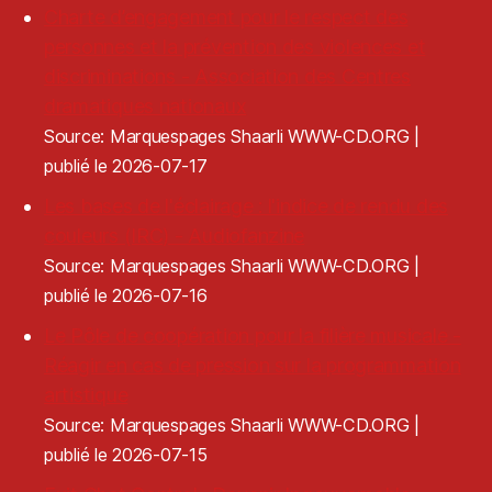
Charte d’engagement pour le respect des
personnes et la prévention des violences et
discriminations - Association des Centres
dramatiques nationaux
Source: Marquespages Shaarli WWW-CD.ORG
publié le 2026-07-17
Les bases de l'éclairage : l'indice de rendu des
couleurs (IRC) - Audiofanzine
Source: Marquespages Shaarli WWW-CD.ORG
publié le 2026-07-16
Le Pôle de coopération pour la filière musicale -
Réagir en cas de pression sur la programmation
artistique
Source: Marquespages Shaarli WWW-CD.ORG
publié le 2026-07-15