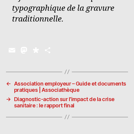
typographique de la gravure
traditionnelle.
E
M
D
P
m
as
ia
a
ai
to
s
rt
l
d
p
a
←
Association employeur – Guide et documents
o
o
g
pratiques | Associathèque
n
ra
er
→
Diagnostic-action sur l’impact de la crise
sanitaire : le rapport final