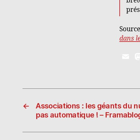
bret
prés
Sourc
dans l
E
m
ai
l
←
Associations : les géants du n
pas automatique ! – Framablo