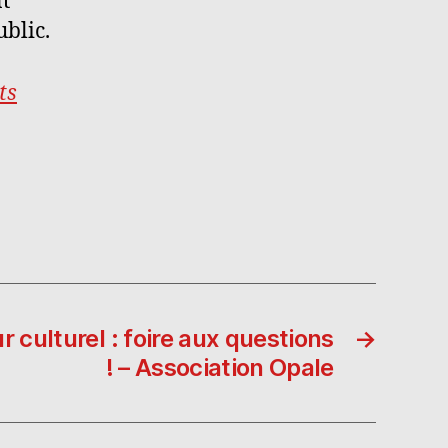
t
ublic.
ts
 culturel : foire aux questions
→
! – Association Opale