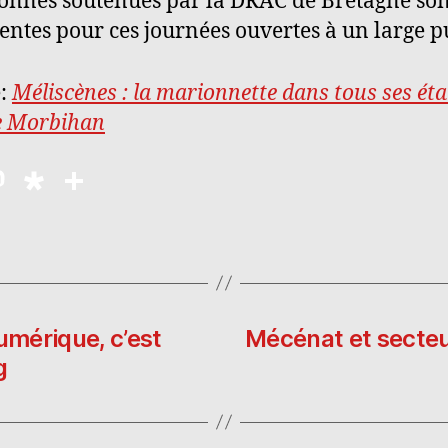
onnes soutenues par la DRAC de Bretagne son
entes pour ces journées ouvertes à un large p
e:
Méliscènes : la marionnette dans tous ses éta
e Morbihan
M
D
P
as
ia
a
to
s
rt
d
p
a
o
o
g
n
ra
er
umérique, c’est
Mécénat et secteur
g