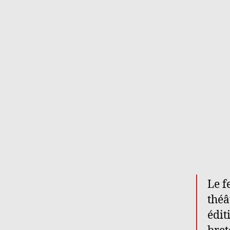
Le f
théâ
édit