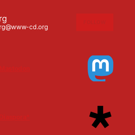
rg
FOLLOW
g@www-cd.org
Mastodon
Diaspora*