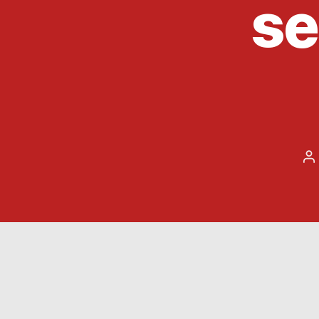
se
A
d
l’