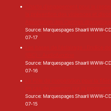
Charte d’engagement pour le respe
la prévention des violences et discr
Association des Centres dramatiqu
Source: Marquespages Shaarli WWW-
07-17
Les bases de l'éclairage : l'indice 
(IRC) - Audiofanzine
Source: Marquespages Shaarli WWW-
07-16
Le Pôle de coopération pour la filiè
en cas de pression sur la programm
Source: Marquespages Shaarli WWW-
07-15