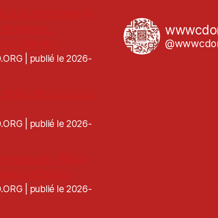
ct des personnes et
iminations -
wwwcdo
es nationaux
@wwwcdor
CD.ORG
publié le 2026-
de rendu des couleurs
CD.ORG
publié le 2026-
re musicale - Réagir
ation artistique
CD.ORG
publié le 2026-