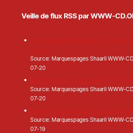
Veille de flux RSS par WWW-CD.
Compte certifié France Travail empl
change
Source: Marquespages Shaarli WWW-
07-20
Tout savoir sur l'adresse IP : VPN, lé
Source: Marquespages Shaarli WWW-
07-20
Frame - Media conversion reimagi
Source: Marquespages Shaarli WWW-
07-19