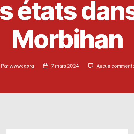
s états dans
Morbihan
Par
wwwcdorg
7 mars 2024
Aucun commenta
uteur
Date
e
de
article
l’article