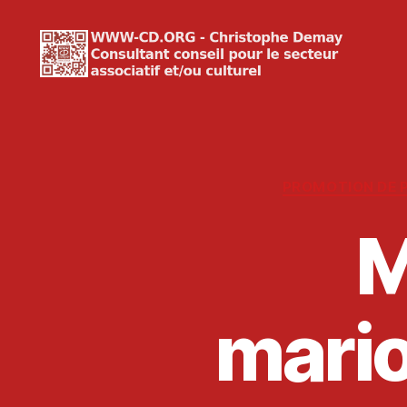
WWW-
CD.ORG
Christophe
Demay
PROMOTION DE 
M
mario