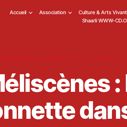
Accueil
Association
Culture & Arts Vivan
Shaarli WWW-CD.OR
Catégories
PARTENAIRES OU DE MANIFESTATIONS
SPECTACLE V
éliscènes : 
nnette dan