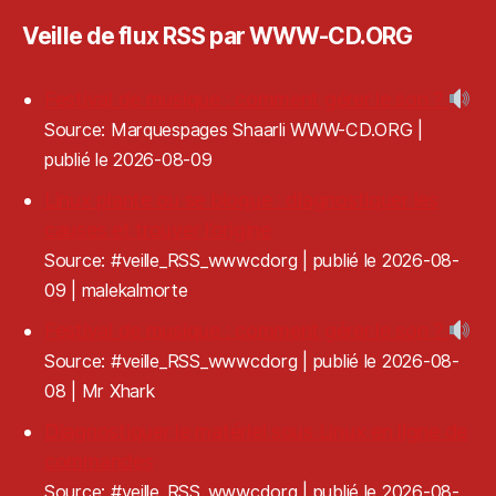
Veille de flux RSS par WWW-CD.ORG
Festival de musique : comment gérer le son ?
Source: Marquespages Shaarli WWW-CD.ORG
publié le 2026-08-09
Linux plante ou se bloque : diagnostiquer les
causes et trouver l’origine
Source: #veille_RSS_wwwcdorg
publié le 2026-08-
09
malekalmorte
Festival de musique : comment gérer le son ?
Source: #veille_RSS_wwwcdorg
publié le 2026-08-
08
Mr Xhark
Diagnostiquer le matériel sous Linux en ligne de
commandes
Source: #veille_RSS_wwwcdorg
publié le 2026-08-