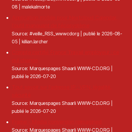
08
malekalmorte
Application mobile pour Nextcloud Calendar,
l'outil manquant de l'écosystème
Source: #veille_RSS_wwwcdorg
publié le 2026-08-
05
killian.larcher
Compte certifié France Travail employeur : ce
qui change
Source: Marquespages Shaarli WWW-CD.ORG
publié le 2026-07-20
Tout savoir sur l'adresse IP : VPN, légalité,
sécurité
Source: Marquespages Shaarli WWW-CD.ORG
publié le 2026-07-20
Frame - Media conversion reimagined
Source: Marquespages Shaarli WWW-CD.ORG