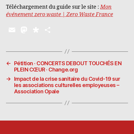
Téléchargement du guide sur le site :
Mon
événement zero waste | Zero Waste France
E
M
D
P
m
as
ia
a
ai
to
s
rt
l
d
p
a
←
Pétition · CONCERTS DEBOUT TOUCHÉS EN
o
o
g
PLEIN CŒUR · Change.org
n
ra
er
→
Impact de la crise sanitaire du Covid-19 sur
les associations culturelles employeuses –
Association Opale