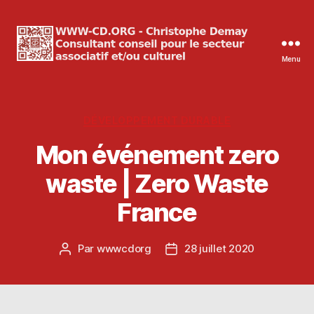
Menu
WWW-
CD.ORG
Christophe
Demay
Catégories
DÉVELOPPEMENT DURABLE
Mon événement zero
waste | Zero Waste
France
Par
wwwcdorg
28 juillet 2020
Auteur
Date
de
de
l’article
l’article