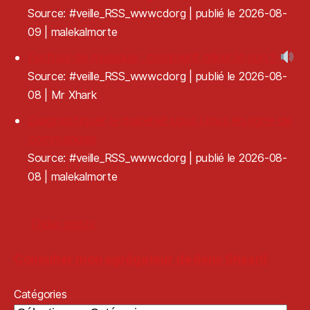
Source: #veille_RSS_wwwcdorg
publié le 2026-08-
09
malekalmorte
Festival de musique : comment gérer le son ?
Source: #veille_RSS_wwwcdorg
publié le 2026-08-
08
Mr Xhark
Diagnostiquer le matériel sous Linux en ligne de
commandes
Source: #veille_RSS_wwwcdorg
publié le 2026-08-
08
malekalmorte
Older posts
Consulter mon agrégateur de liens Shaarli
Catégories