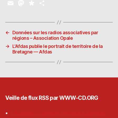
E
M
D
P
m
as
ia
a
ai
to
s
rt
l
d
p
a
←
Données sur les radios associatives par
o
o
g
régions – Association Opale
n
ra
er
→
L’Afdas publie le portrait de territoire de la
Bretagne — Afdas
Veille de flux RSS par WWW-CD.ORG
L-Acoustics : comment la France a changé le