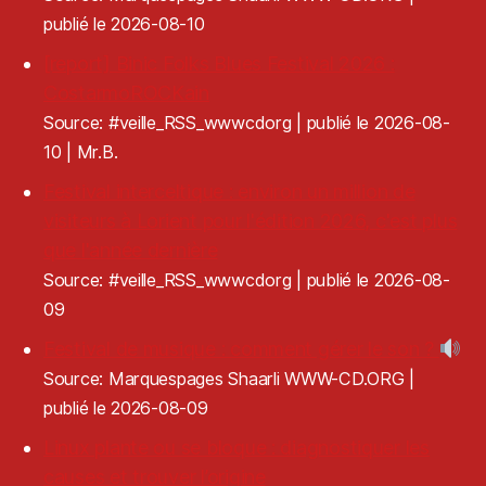
publié le 2026-08-10
[report] Binic Folks Blues Festival 2026 :
CostarmoROCKain
Source: #veille_RSS_wwwcdorg
publié le 2026-08-
10
Mr.B.
Festival interceltique : environ un million de
visiteurs à Lorient pour l'édition 2026, c'est plus
que l'année dernière
Source: #veille_RSS_wwwcdorg
publié le 2026-08-
09
Festival de musique : comment gérer le son ?
Source: Marquespages Shaarli WWW-CD.ORG
publié le 2026-08-09
Linux plante ou se bloque : diagnostiquer les
causes et trouver l’origine