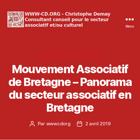
Menu
WWW-
CD.ORG
Christophe
Demay
Catégories
ASSOCIATION
BRETAGNE
Mouvement Associatif
de Bretagne – Panorama
du secteur associatif en
Bretagne
Par
wwwcdorg
2 avril 2019
Auteur
Date
de
de
l’article
l’article