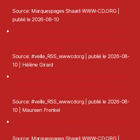
son des concerts pour toujours - Invidious
Source: Marquespages Shaarli WWW-CD.ORG
publié le 2026-08-10
2019-2024 : cinq années de lente érosion des
dépenses culturelles des collectivités et des
intercommunalités
Source: #veille_RSS_wwwcdorg
publié le 2026-08-
10
Hélène Girard
Alexis Sévenier : « Fédérer les acteurs de cette
profession c’est un pari un peu fou. Mais cette
initiative a fait écho auprès de tout le monde. »
Source: #veille_RSS_wwwcdorg
publié le 2026-08-
10
Maureen Frenkel
Taxe sur les salaires dans le spectacle : qui doit
payer ?
Source: Marquespages Shaarli WWW-CD.ORG