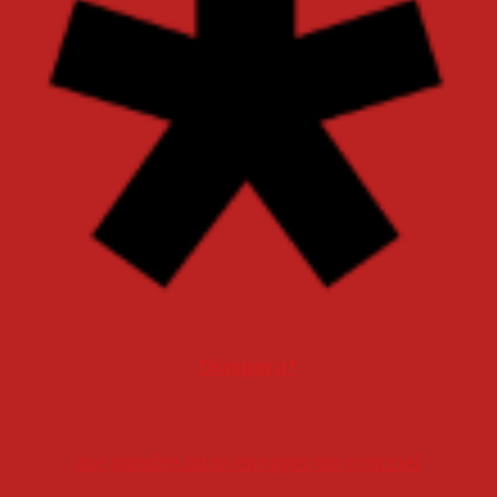
Diaspora*
me joindre ou m'envoyer un courriel