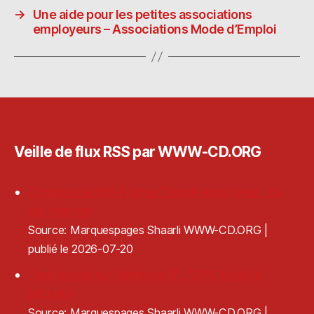
o
o
g
→
Une aide pour les petites associations
n
ra
er
employeurs – Associations Mode d’Emploi
Veille de flux RSS par WWW-CD.ORG
Compte certifié France Travail employeur : ce
qui change
Source: Marquespages Shaarli WWW-CD.ORG
publié le 2026-07-20
Tout savoir sur l'adresse IP : VPN, légalité,
sécurité
Source: Marquespages Shaarli WWW-CD.ORG