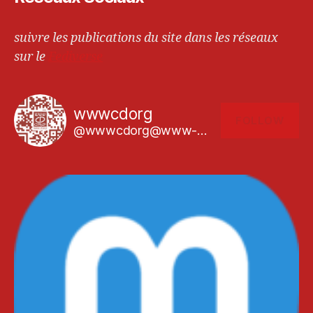
suivre les publications du site dans les réseaux
sur le
Fediverse
wwwcdorg
FOLLOW
@wwwcdorg@www-cd.org