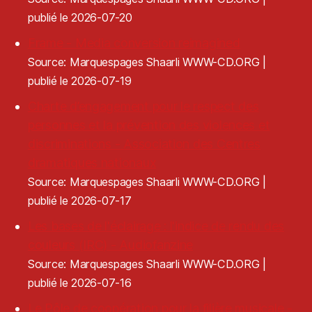
publié le 2026-07-20
Frame - Media conversion reimagined
Source: Marquespages Shaarli WWW-CD.ORG
publié le 2026-07-19
Charte d’engagement pour le respect des
personnes et la prévention des violences et
discriminations - Association des Centres
dramatiques nationaux
Source: Marquespages Shaarli WWW-CD.ORG
publié le 2026-07-17
Les bases de l'éclairage : l'indice de rendu des
couleurs (IRC) - Audiofanzine
Source: Marquespages Shaarli WWW-CD.ORG
publié le 2026-07-16
Le Pôle de coopération pour la filière musicale -