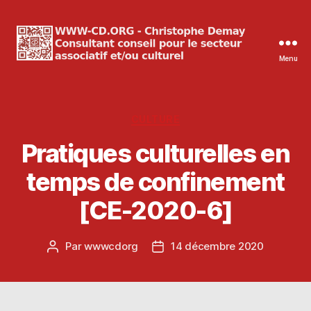
Menu
WWW-
CD.ORG
Christophe
Demay
Catégories
CULTURE
Pratiques culturelles en
temps de confinement
[CE-2020-6]
Par
wwwcdorg
14 décembre 2020
Auteur
Date
de
de
l’article
l’article