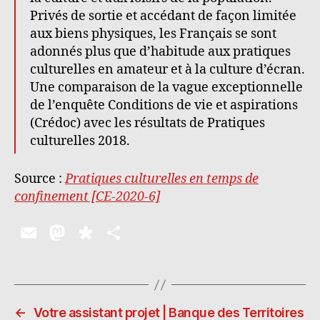
Privés de sortie et accédant de façon limitée
aux biens physiques, les Français se sont
adonnés plus que d’habitude aux pratiques
culturelles en amateur et à la culture d’écran.
Une comparaison de la vague exceptionnelle
de l’enquête Conditions de vie et aspirations
(Crédoc) avec les résultats de Pratiques
culturelles 2018.
Source :
Pratiques culturelles en temps de
confinement [CE-2020-6]
E
M
D
P
m
as
ia
a
ai
to
s
rt
l
d
p
a
←
Votre assistant projet | Banque des Territoires