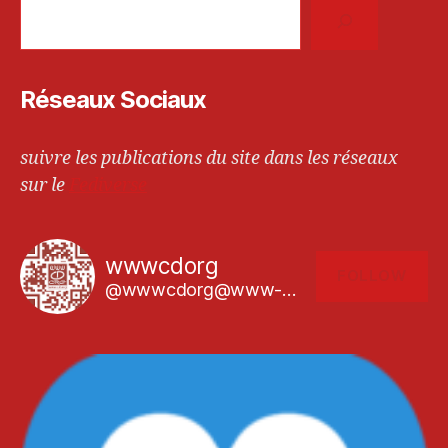
Réseaux Sociaux
suivre les publications du site dans les réseaux
sur le
Fediverse
wwwcdorg
FOLLOW
@wwwcdorg@www-cd.org