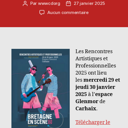
Par
wwwcdorg
27 janvier 2025
Auteur
Date
de
de
sur
Aucun commentaire
l’article
l’article
Rencontres
Artistiques
et
Professionnelles
Bretagne
en
Les Rencontres
Scène[s]
Artistiques et
2025
Professionnelles
2025 ont lieu
les
mercredi 29 et
jeudi
30 janvier
2025
à l’
espace
Glenmor
de
Carhaix
.
Télécharger le