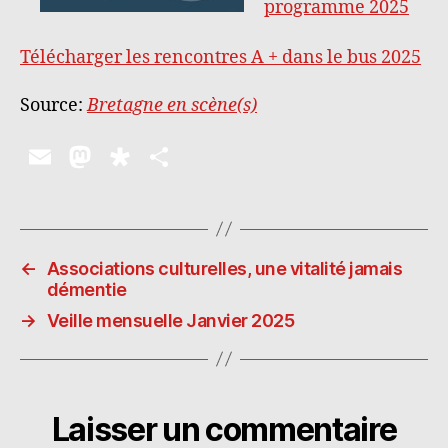
programme 2025
Télécharger les rencontres A + dans le bus 2025
Source:
Bretagne en scène(s)
E
M
D
P
m
as
ia
a
ai
to
s
rt
l
d
p
a
←
Associations culturelles, une vitalité jamais
o
o
g
démentie
n
ra
er
→
Veille mensuelle Janvier 2025
Laisser un commentaire