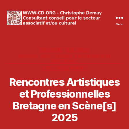
Menu
WWW-
CD.ORG
Christophe
Demay
Catégories
BRETAGNE
FESTIVALS
RÉSEAUX, INSTITUTIONS, ORGANISMES EN
BRETAGNE
SPECTACLE VIVANT
Rencontres Artistiques
et Professionnelles
Bretagne en Scène[s]
2025