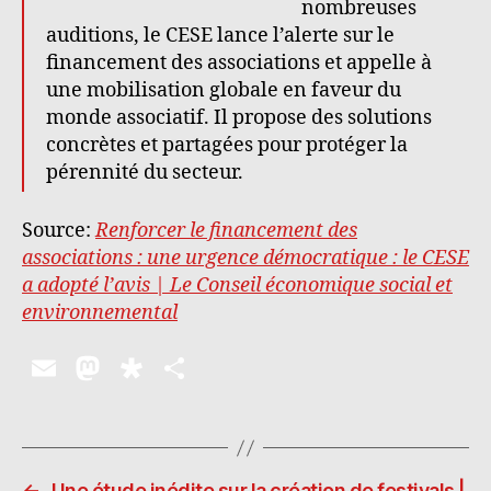
adopté
nombreuses
l’avis
auditions, le CESE lance l’alerte sur le
|
financement des associations et appelle à
Le
une mobilisation globale en faveur du
Conseil
monde associatif. Il propose des solutions
économique
concrètes et partagées pour protéger la
social
pérennité du secteur.
et
environnemental
Source:
Renforcer le financement des
associations : une urgence démocratique : le CESE
a adopté l’avis | Le Conseil économique social et
environnemental
E
M
D
P
m
as
ia
a
ai
to
s
rt
l
d
p
a
←
Une étude inédite sur la création de festivals |