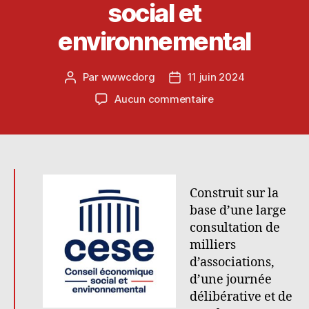
social et
environnemental
Par
wwwcdorg
11 juin 2024
Auteur
Date
de
de
sur
Aucun commentaire
l’article
l’article
Renforcer
le
financement
des
associations
:
Construit sur la
une
base d’une large
urgence
consultation de
démocratique
milliers
:
d’associations,
le
d’une journée
CESE
délibérative et de
a