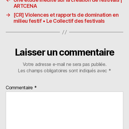
o
o
g
ARTCENA
n
ra
er
→
[CR] Violences et rapports de domination en
milieu festif • Le Collectif des festivals
Laisser un commentaire
Votre adresse e-mail ne sera pas publiée.
Les champs obligatoires sont indiqués avec
*
Commentaire
*