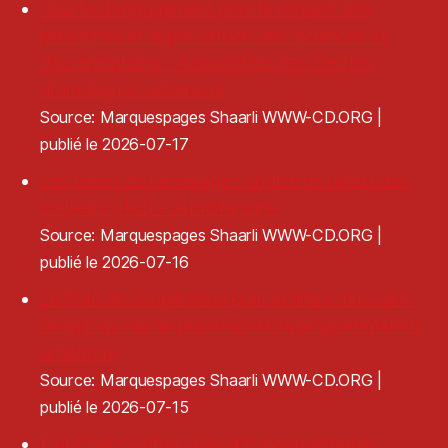
Charte d’engagement pour le respect des
personnes et la prévention des violences et
discriminations - Association des Centres
dramatiques nationaux
Source: Marquespages Shaarli WWW-CD.ORG
publié le 2026-07-17
Les bases de l'éclairage : l'indice de rendu des
couleurs (IRC) - Audiofanzine
Source: Marquespages Shaarli WWW-CD.ORG
publié le 2026-07-16
Le Pôle de coopération pour la filière musicale -
Réagir en cas de pression sur la programmation
artistique
Source: Marquespages Shaarli WWW-CD.ORG
publié le 2026-07-15
Exit Chat Control · Devenir Ingouvernable