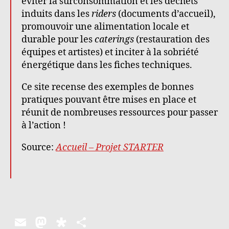
éviter la surconsommation et les déchets
induits dans les
riders
(documents d’accueil),
promouvoir une alimentation locale et
durable pour les
caterings
(restauration des
équipes et artistes) et inciter à la sobriété
énergétique dans les fiches techniques.
Ce site recense des exemples de bonnes
pratiques pouvant être mises en place et
réunit de nombreuses ressources pour passer
à l’action !
Source:
Accueil – Projet STARTER
E
M
D
P