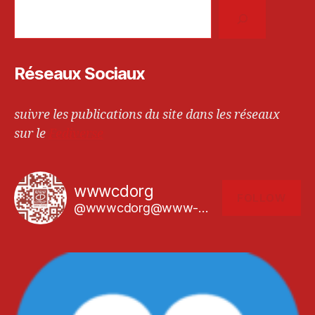
Réseaux Sociaux
suivre les publications du site dans les réseaux
sur le
Fediverse
wwwcdorg
FOLLOW
@wwwcdorg@www-cd.org