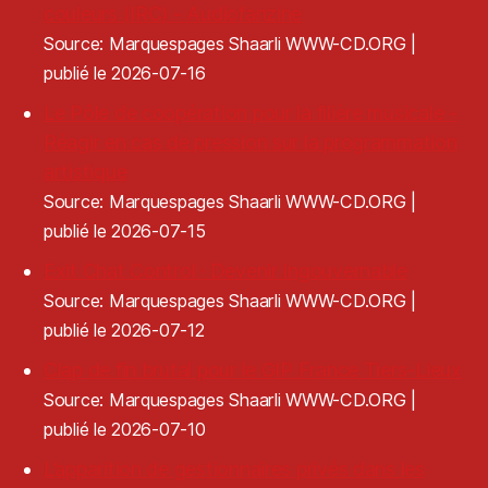
couleurs (IRC) - Audiofanzine
Source: Marquespages Shaarli WWW-CD.ORG
publié le 2026-07-16
Le Pôle de coopération pour la filière musicale -
Réagir en cas de pression sur la programmation
artistique
Source: Marquespages Shaarli WWW-CD.ORG
publié le 2026-07-15
Exit Chat Control · Devenir Ingouvernable
Source: Marquespages Shaarli WWW-CD.ORG
publié le 2026-07-12
Clap de fin brutal pour le GIP France Tiers-Lieux
Source: Marquespages Shaarli WWW-CD.ORG
publié le 2026-07-10
L’apparition de gestionnaires privés dans les