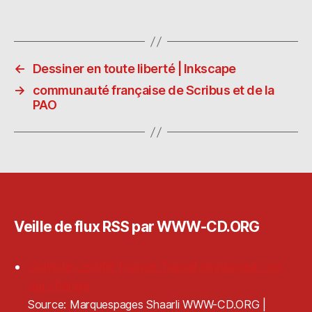
m
as
ia
a
ai
to
s
rt
l
d
p
a
←
Dessiner en toute liberté | Inkscape
o
o
g
→
communauté française de Scribus et de la
n
ra
er
PAO
Veille de flux RSS par WWW-CD.ORG
Compte certifié France Travail employeur : ce
qui change
Source: Marquespages Shaarli WWW-CD.ORG