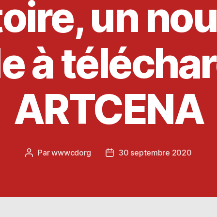
toire, un n
e à téléchar
ARTCENA
Par
wwwcdorg
30 septembre 2020
Auteur
Date
de
de
l’article
l’article