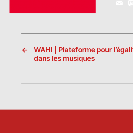
E
m
ai
l
←
WAH! | Plateforme pour l’égalit
dans les musiques