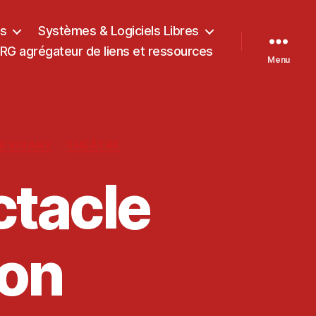
ts
Systèmes & Logiciels Libres
G agrégateur de liens et ressources
Menu
E VIVANT
THÉÂTRE
ctacle
son