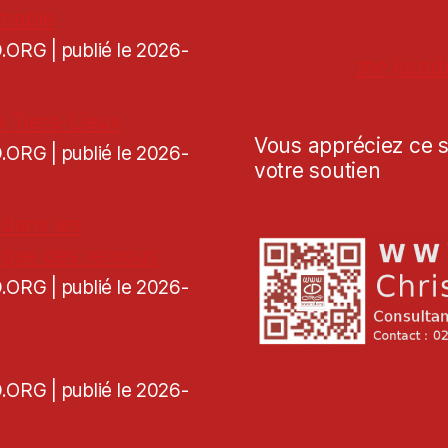
rnable
CD.ORG
publié le 2026-
me joind
e Tiers-Lieux
Vous appréciez ce si
CD.ORG
publié le 2026-
votre soutien
 dans les
voque des remous
CD.ORG
publié le 2026-
CD.ORG
publié le 2026-