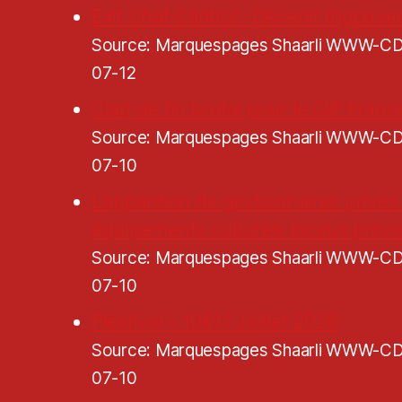
Exit Chat Control · Devenir Ingouve
Source: Marquespages Shaarli WWW-
07-12
Clap de fin brutal pour le GIP Franc
Source: Marquespages Shaarli WWW-
07-10
L’apparition de gestionnaires privés
équipements culturels locaux pro
Source: Marquespages Shaarli WWW-
07-10
Plestival - 10&11 Juillet 2026
Source: Marquespages Shaarli WWW-
07-10