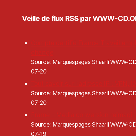
Veille de flux RSS par WWW-CD.
Compte certifié France Travail empl
change
Source: Marquespages Shaarli WWW-
07-20
Tout savoir sur l'adresse IP : VPN, lé
Source: Marquespages Shaarli WWW-
07-20
Frame - Media conversion reimagi
Source: Marquespages Shaarli WWW-
07-19