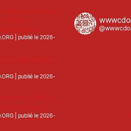
ct des personnes et
iminations -
wwwcdo
es nationaux
@wwwcdor
CD.ORG
publié le 2026-
de rendu des couleurs
CD.ORG
publié le 2026-
re musicale - Réagir
ation artistique
CD.ORG
publié le 2026-