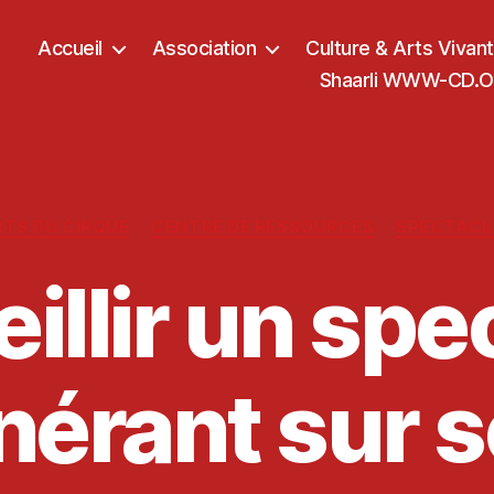
Accueil
Association
Culture & Arts Vivan
Shaarli WWW-CD.OR
Catégories
RTS DU CIRQUE
CENTRE DE RESSOURCES
SPECTACL
illir un spe
inérant sur 