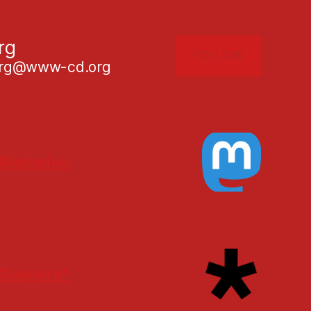
rg
FOLLOW
g@www-cd.org
Mastodon
Diaspora*