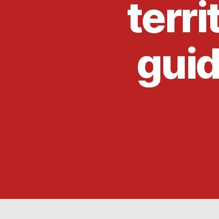
terri
guid