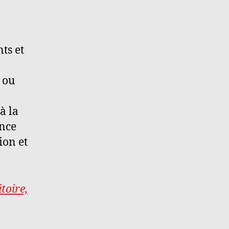
ts et
 ou
à la
ance
ion et
toire,