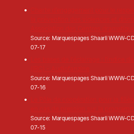
Charte d’engagement pour le respe
la prévention des violences et discr
Association des Centres dramatiqu
Source: Marquespages Shaarli WWW-
07-17
Les bases de l'éclairage : l'indice 
(IRC) - Audiofanzine
Source: Marquespages Shaarli WWW-
07-16
Le Pôle de coopération pour la filiè
en cas de pression sur la programm
Source: Marquespages Shaarli WWW-
07-15