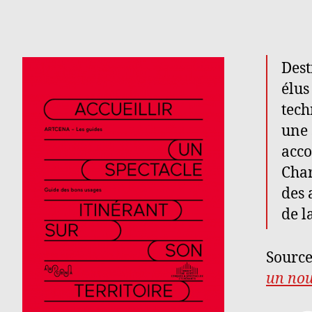
Dest
élus
tech
une 
acco
Char
des 
de l
Source
un nou