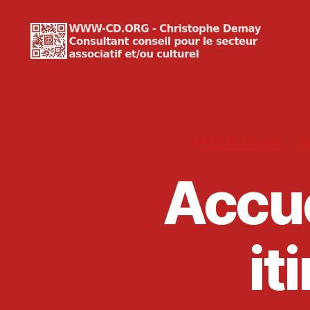
WWW-
CD.ORG
Christophe
Demay
ARTS DE LA RUE
A
Accue
it