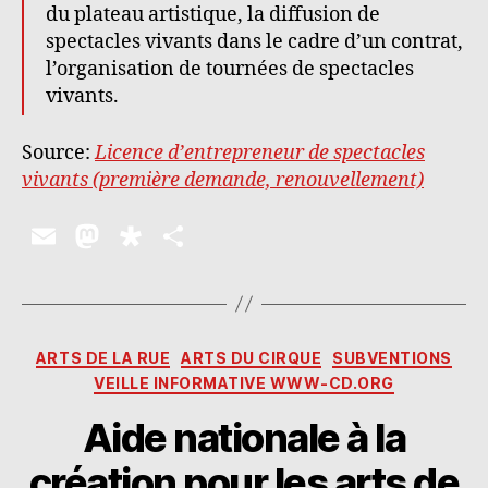
du plateau artistique, la diffusion de
spectacles vivants dans le cadre d’un contrat,
l’organisation de tournées de spectacles
vivants.
Source:
Licence d’entrepreneur de spectacles
vivants (première demande, renouvellement)
E
M
D
P
m
as
ia
a
ai
to
s
rt
l
d
p
a
Catégories
ARTS DE LA RUE
ARTS DU CIRQUE
SUBVENTIONS
o
o
g
VEILLE INFORMATIVE WWW-CD.ORG
n
ra
er
Aide nationale à la
création pour les arts de