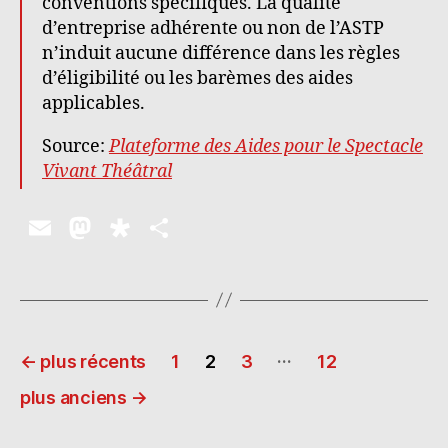
conventions spécifiques. La qualité
d’entreprise adhérente ou non de l’ASTP
n’induit aucune différence dans les règles
d’éligibilité ou les barèmes des aides
applicables.
Source:
Plateforme des Aides pour le Spectacle
Vivant Théâtral
E
M
D
P
m
as
ia
a
ai
to
s
rt
l
d
p
a
Pagination
o
o
g
…
←
plus récents
1
2
3
12
n
ra
er
des
plus anciens
→
publications