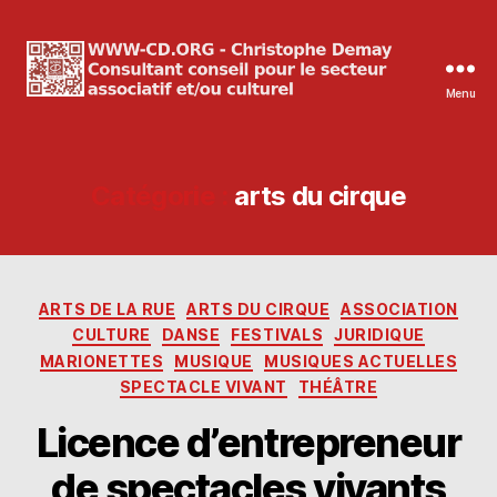
Menu
WWW-
CD.ORG
Christophe
Demay
Catégorie :
arts du cirque
Catégories
ARTS DE LA RUE
ARTS DU CIRQUE
ASSOCIATION
CULTURE
DANSE
FESTIVALS
JURIDIQUE
MARIONETTES
MUSIQUE
MUSIQUES ACTUELLES
SPECTACLE VIVANT
THÉÂTRE
Licence d’entrepreneur
de spectacles vivants