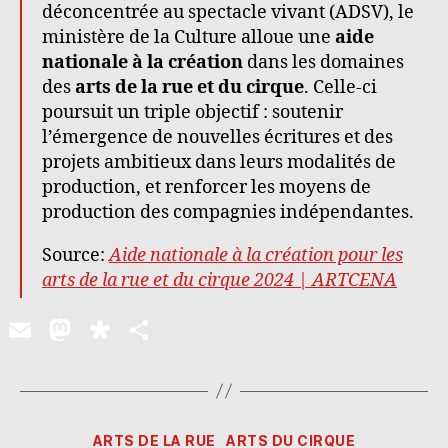
déconcentrée au spectacle vivant (ADSV), le
ministère de la Culture alloue une
aide
nationale à la création
dans les domaines
des
arts de la rue et du cirque
. Celle-ci
poursuit un triple objectif : soutenir
l’émergence de nouvelles écritures et des
projets ambitieux dans leurs modalités de
production, et renforcer les moyens de
production des compagnies indépendantes.
Source:
Aide nationale à la création pour les
arts de la rue et du cirque 2024 | ARTCENA
E
M
Di
P
m
a
a
ar
ai
st
s
ta
l
o
p
g
Catégories
ARTS DE LA RUE
ARTS DU CIRQUE