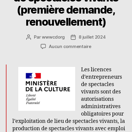
(première demande,
renouvellement)
Par
wwwcdorg
8 juillet 2024
Auteur
Date
de
de
sur
Aucun commentaire
l’article
l’article
Licence
d’entrepreneur
de
Les licences
spectacles
d’entrepreneurs
vivants
de spectacles
(première
vivants sont des
demande,
renouvellement)
autorisations
administratives
obligatoires pour
l’exploitation de lieu de spectacles vivants, la
production de spectacles vivants avec emploi