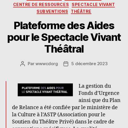
d
or
er
CENTRE DE RESSOURCES
SPECTACLE VIVANT
o
a
SUBVENTIONS
THÉÂTRE
n
Plateforme des Aides
pour le Spectacle Vivant
Théâtral
Par
wwwcdorg
5 décembre 2023
Auteur
Date
de
de
l’article
l’article
La gestion du
Fonds d’Urgence
ainsi que du Plan
de Relance a été confiée par le ministère de
la Culture à l’ASTP (Association pour le
Soutien du Théâtre Privé) dans le cadre de