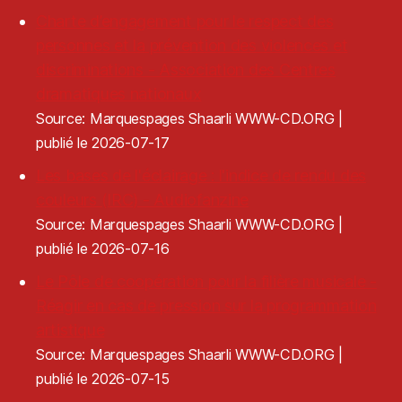
Charte d’engagement pour le respect des
personnes et la prévention des violences et
discriminations - Association des Centres
dramatiques nationaux
Source: Marquespages Shaarli WWW-CD.ORG
publié le 2026-07-17
Les bases de l'éclairage : l'indice de rendu des
couleurs (IRC) - Audiofanzine
Source: Marquespages Shaarli WWW-CD.ORG
publié le 2026-07-16
Le Pôle de coopération pour la filière musicale -
Réagir en cas de pression sur la programmation
artistique
Source: Marquespages Shaarli WWW-CD.ORG
publié le 2026-07-15