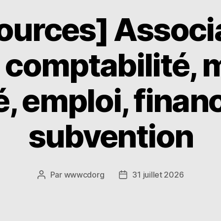
ources] Associa
, comptabilité, 
té, emploi, fina
subvention
Par
wwwcdorg
31 juillet 2026
Auteur
Date
de
de
l’article
l’article