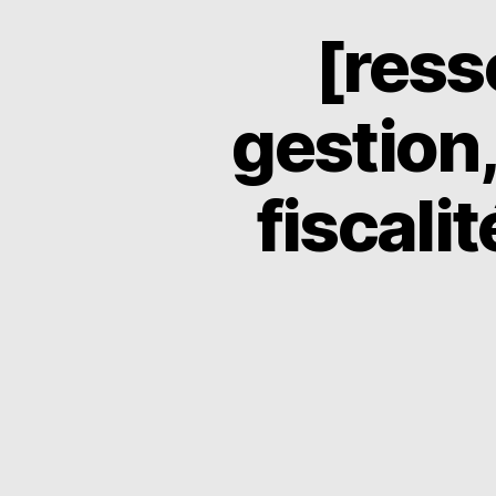
[ress
gestion
fiscali