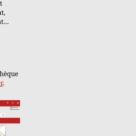
t
t,
at…
othèque
r
.