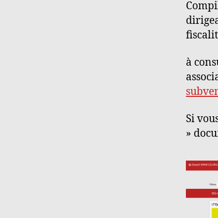
Compil
dirige
fiscal
à cons
associ
subve
Si vou
» doc