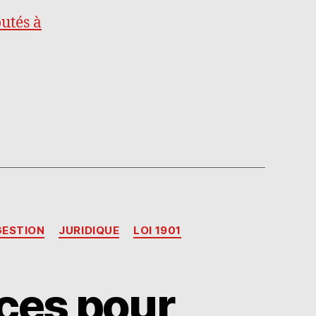
outés à
GESTION
JURIDIQUE
LOI 1901
ces pour