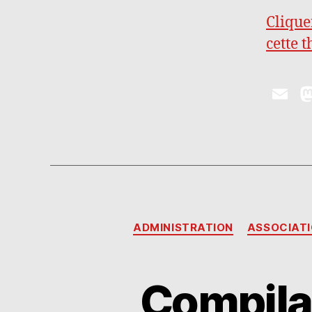
Clique
cette 
E
m
ai
l
ADMINISTRATION
ASSOCIAT
Compila