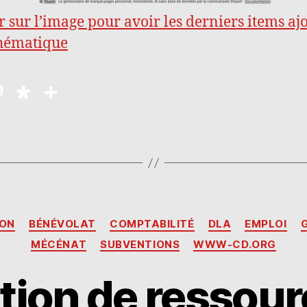
r sur l’image pour avoir les derniers items aj
thématique
M
D
P
as
ia
a
to
s
rt
d
p
a
o
o
g
n
ra
er
Catégories
ION
BÉNÉVOLAT
COMPTABILITÉ
DLA
EMPLOI
MÉCÉNAT
SUBVENTIONS
WWW-CD.ORG
tion de ressour