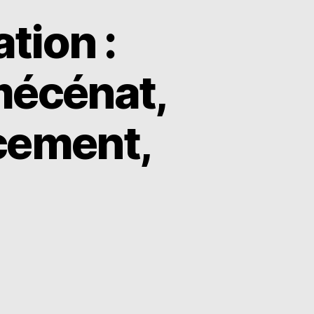
tion :
mécénat,
ncement,