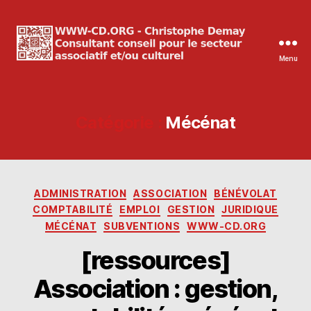
Menu
WWW-
CD.ORG
Christophe
Demay
Catégorie :
Mécénat
Catégories
ADMINISTRATION
ASSOCIATION
BÉNÉVOLAT
COMPTABILITÉ
EMPLOI
GESTION
JURIDIQUE
MÉCÉNAT
SUBVENTIONS
WWW-CD.ORG
[ressources]
Association : gestion,