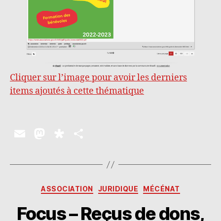
Cliquer sur l’image pour avoir les derniers
items ajoutés à cette thématique
E
M
D
P
m
as
ia
a
ai
to
s
rt
l
d
p
a
Catégories
ASSOCIATION
JURIDIQUE
MÉCÉNAT
o
o
g
Focus – Reçus de dons,
n
ra
er