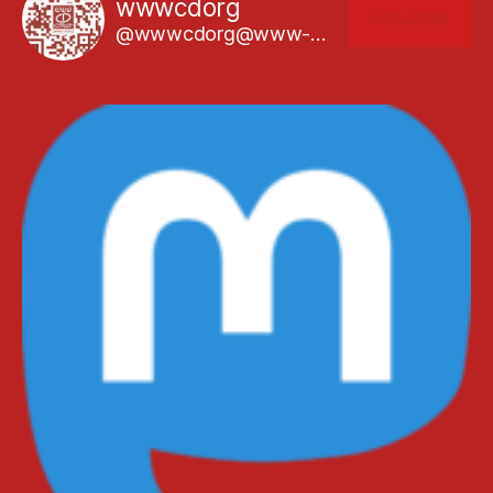
wwwcdorg
FOLLOW
@wwwcdorg@www-cd.org