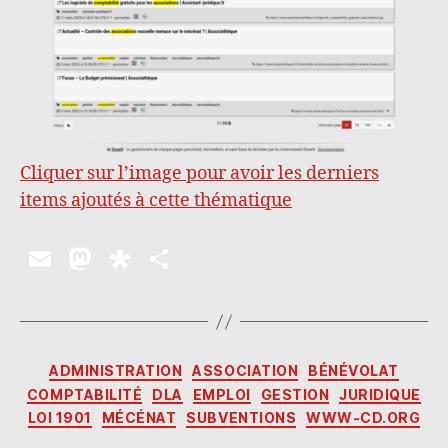
Cliquer sur l’image pour avoir les derniers
items ajoutés à cette thématique
E
M
D
P
m
as
ia
a
ai
to
s
rt
l
d
p
a
Catégories
ADMINISTRATION
ASSOCIATION
BÉNÉVOLAT
o
o
g
COMPTABILITÉ
DLA
EMPLOI
GESTION
JURIDIQUE
n
ra
er
LOI 1901
MÉCÉNAT
SUBVENTIONS
WWW-CD.ORG