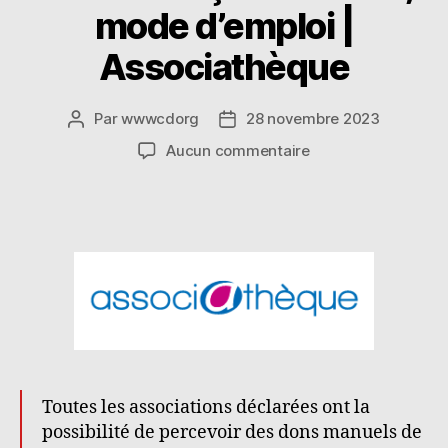
mode d’emploi |
Associathèque
Par
wwwcdorg
28 novembre 2023
Auteur
Date
de
de
sur
Aucun commentaire
l’article
l’article
Focus
–
Reçus
de
dons,
mode
d’emploi
|
Associathèque
Toutes les associations déclarées ont la
possibilité de percevoir des dons manuels de