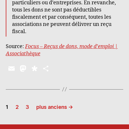
particuliers ou d’entreprises. En revanche,
tous les dons ne sont pas déductibles
fiscalement et par conséquent, toutes les
associations ne peuvent délivrer un reçu
fiscal.
Source:
Focus – Reçus de dons, mode d’emploi |
Associathèque
E
M
D
P
m
as
ia
a
ai
to
s
rt
l
d
p
a
Pagination
o
o
g
1
2
3
plus anciens
→
n
ra
er
des
publications