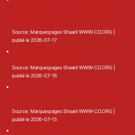
personnes et la prévention des violences et
discriminations - Association des Centres
dramatiques nationaux
Source: Marquespages Shaarli WWW-CD.ORG
publié le 2026-07-17
Les bases de l'éclairage : l'indice de rendu des
couleurs (IRC) - Audiofanzine
Source: Marquespages Shaarli WWW-CD.ORG
publié le 2026-07-16
Le Pôle de coopération pour la filière musicale -
Réagir en cas de pression sur la programmation
artistique
Source: Marquespages Shaarli WWW-CD.ORG
publié le 2026-07-15
Exit Chat Control · Devenir Ingouvernable