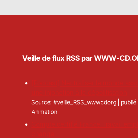
Veille de flux RSS par WWW-CD.
[Podcast] Neutraliser le monde asso
une injonction à la dépolitisation
Source: #veille_RSS_wwwcdorg
publi
Animation
Compte certifié France Travail empl
change