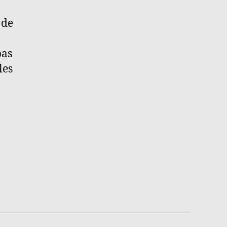
 de
pas
les