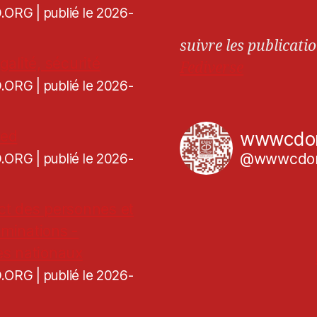
CD.ORG
publié le 2026-
suivre les publicatio
galité, sécurité
Fediverse
CD.ORG
publié le 2026-
ned
wwwcdo
@wwwcdor
CD.ORG
publié le 2026-
ct des personnes et
iminations -
es nationaux
CD.ORG
publié le 2026-