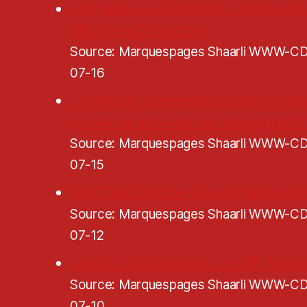
Les bases de l'éclairage : l'indice 
(IRC) - Audiofanzine
Source: Marquespages Shaarli WWW-
07-16
Le Pôle de coopération pour la filiè
en cas de pression sur la programm
Source: Marquespages Shaarli WWW-
07-15
Exit Chat Control · Devenir Ingouve
Source: Marquespages Shaarli WWW-
07-12
Clap de fin brutal pour le GIP Franc
Source: Marquespages Shaarli WWW-
07-10