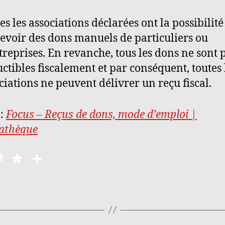
es les associations déclarées ont la possibilité
evoir des dons manuels de particuliers ou
treprises. En revanche, tous les dons ne sont 
ctibles fiscalement et par conséquent, toutes 
ciations ne peuvent délivrer un reçu fiscal.
e:
Focus – Reçus de dons, mode d’emploi |
athèque
M
D
P
as
ia
a
to
s
rt
d
p
a
o
o
g