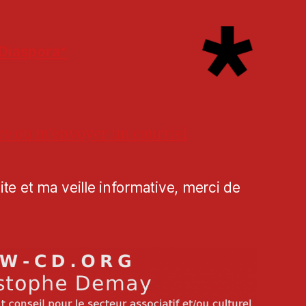
Diaspora*
re ou m'envoyer un courriel
te et ma veille informative, merci de