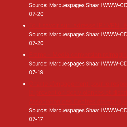
Source: Marquespages Shaarli WWW-
07-20
Tout savoir sur l'adresse IP : VPN, lé
Source: Marquespages Shaarli WWW-
07-20
Frame - Media conversion reimagi
Source: Marquespages Shaarli WWW-
07-19
Charte d’engagement pour le respe
la prévention des violences et discr
Association des Centres dramatiqu
Source: Marquespages Shaarli WWW-
07-17