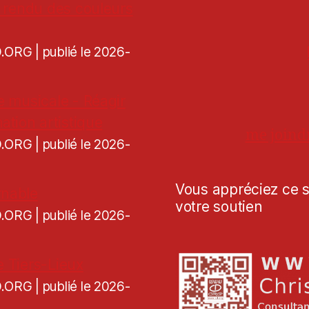
de rendu des couleurs
CD.ORG
publié le 2026-
re musicale - Réagir
ation artistique
me joind
CD.ORG
publié le 2026-
Vous appréciez ce si
rnable
votre soutien
CD.ORG
publié le 2026-
e Tiers-Lieux
CD.ORG
publié le 2026-