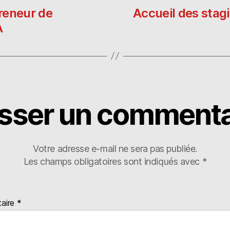
n
ra
er
preneur de
Accueil des stagi
A
isser un commenta
Votre adresse e-mail ne sera pas publiée.
Les champs obligatoires sont indiqués avec
*
aire
*