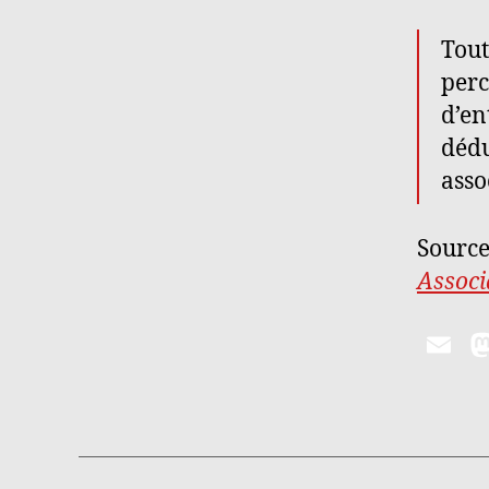
Tout
perc
d’en
dédu
asso
Sourc
Associ
E
m
ai
l