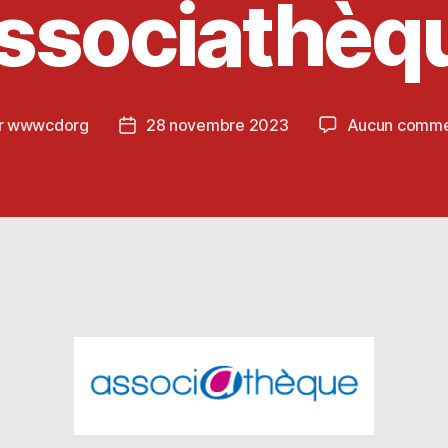
ssociathèq
r
wwwcdorg
28 novembre 2023
Aucun comme
ur
Date
de
cle
l’article