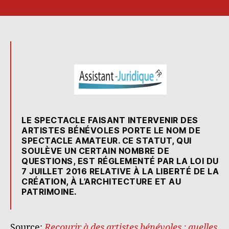
Recourir
à
des
artistes
bénévoles
:
quelles
règles
respecter
?
|
LE SPECTACLE FAISANT INTERVENIR DES
Assistant-
ARTISTES BÉNÉVOLES PORTE LE NOM DE
juridique.fr
SPECTACLE AMATEUR. CE STATUT, QUI
SOULÈVE UN CERTAIN NOMBRE DE
QUESTIONS, EST RÉGLEMENTÉ PAR LA LOI DU
7 JUILLET 2016 RELATIVE À LA LIBERTÉ DE LA
CRÉATION, À L’ARCHITECTURE ET AU
PATRIMOINE.
Source:
Recourir à des artistes bénévoles : quelles