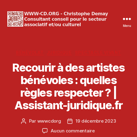
Menu
WWW-
CD.ORG
Christophe
Demay
Catégories
BÉNÉVOLAT
JURIDIQUE
SPECTACLE VIVANT
Recourir à des artistes
bénévoles : quelles
règles respecter ? |
Assistant-juridique.fr
Par
wwwcdorg
19 décembre 2023
Auteur
Date
de
de
sur
Aucun commentaire
l’article
l’article