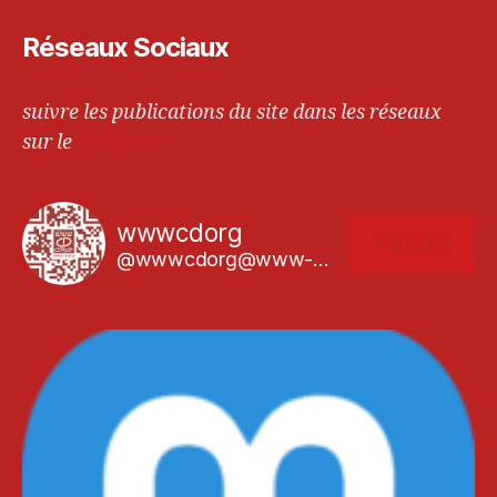
Réseaux Sociaux
suivre les publications du site dans les réseaux
sur le
Fediverse
wwwcdorg
FOLLOW
@wwwcdorg@www-cd.org