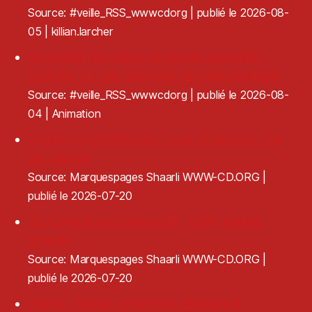
Source: #veille_RSS_wwwcdorg
publié le 2026-08-
05
killian.larcher
[Podcast] Neutraliser le monde associatif -
Enquête sur une injonction à la dépolitisation
Source: #veille_RSS_wwwcdorg
publié le 2026-08-
04
Animation
Compte certifié France Travail employeur : ce
qui change
Source: Marquespages Shaarli WWW-CD.ORG
publié le 2026-07-20
Tout savoir sur l'adresse IP : VPN, légalité,
sécurité
Source: Marquespages Shaarli WWW-CD.ORG
publié le 2026-07-20
Frame - Media conversion reimagined