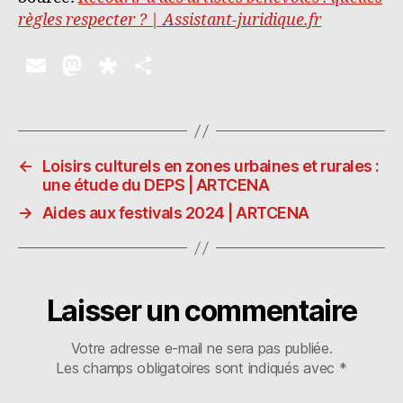
règles respecter ? | Assistant-juridique.fr
E
M
D
P
m
as
ia
a
ai
to
s
rt
l
d
p
a
←
Loisirs culturels en zones urbaines et rurales :
o
o
g
une étude du DEPS | ARTCENA
n
ra
er
→
Aides aux festivals 2024 | ARTCENA
Laisser un commentaire
Votre adresse e-mail ne sera pas publiée.
Les champs obligatoires sont indiqués avec
*