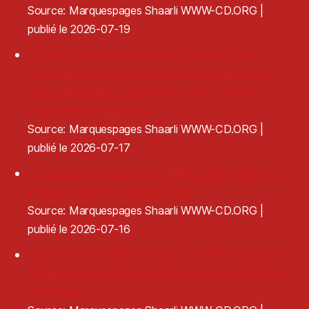
Source: Marquespages Shaarli WWW-CD.ORG
publié le 2026-07-19
Charte d’engagement pour le respect des
personnes et la prévention des violences et
discriminations - Association des Centres
dramatiques nationaux
Source: Marquespages Shaarli WWW-CD.ORG
publié le 2026-07-17
Les bases de l'éclairage : l'indice de rendu des
couleurs (IRC) - Audiofanzine
Source: Marquespages Shaarli WWW-CD.ORG
publié le 2026-07-16
Le Pôle de coopération pour la filière musicale -
Réagir en cas de pression sur la programmation
artistique