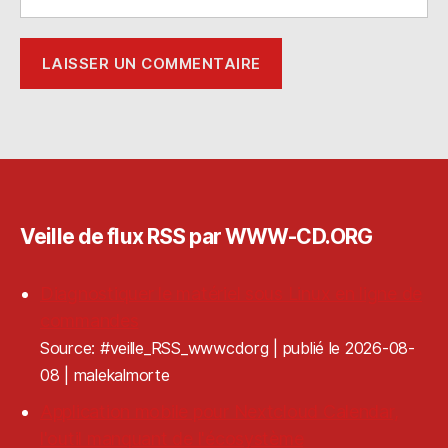
Veille de flux RSS par WWW-CD.ORG
Diagnostiquer le matériel sous Linux en ligne de
commandes
Source: #veille_RSS_wwwcdorg
publié le 2026-08-
08
malekalmorte
Application mobile pour Nextcloud Calendar,
l'outil manquant de l'écosystème