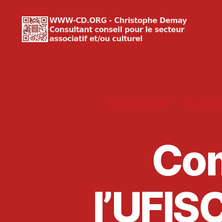
WWW-
CD.ORG
Christophe
Demay
ARTS DE LA RUE
ARTS DU 
Com
l’UFIS