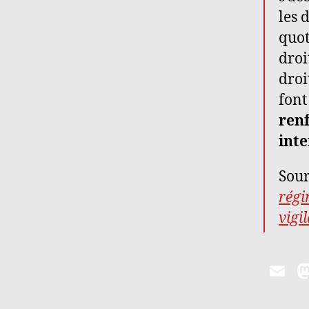
les 
quot
droi
droi
font
renf
inte
Sou
régi
vigi
E
m