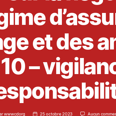
gime d’ass
ge et des a
 10 – vigilan
esponsabili
ar
wwwcdorg
25 octobre 2023
Aucun commen
eur
Date