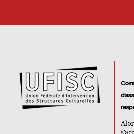
de
l’art
Comm
d’as
respo
Alor
s’ac