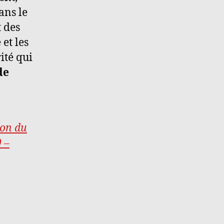
dans le
responsabilité
t des
et les
ité qui
de
ion du
 –