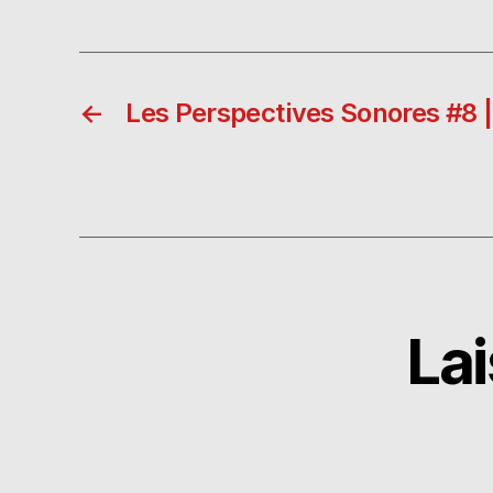
ai
l
←
Les Perspectives Sonores #8 
La