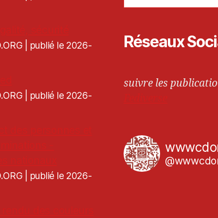
galité, sécurité
Réseaux Soc
CD.ORG
publié le 2026-
ned
suivre les publicatio
CD.ORG
publié le 2026-
Fediverse
ct des personnes et
iminations -
wwwcdo
es nationaux
@wwwcdor
CD.ORG
publié le 2026-
de rendu des couleurs