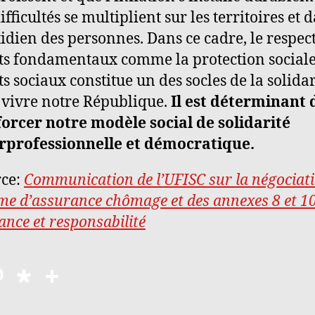
difficultés se multiplient sur les territoires et 
idien des personnes. Dans ce cadre, le respec
ts fondamentaux comme la protection sociale 
ts sociaux constitue un des socles de la solidar
 vivre notre République.
Il est déterminant 
orcer notre modèle social de solidarité
rprofessionnelle et démocratique.
rce:
Communication de l’UFISC sur la négociat
me d’assurance chômage et des annexes 8 et 10
lance et responsabilité
M
D
P
as
ia
a