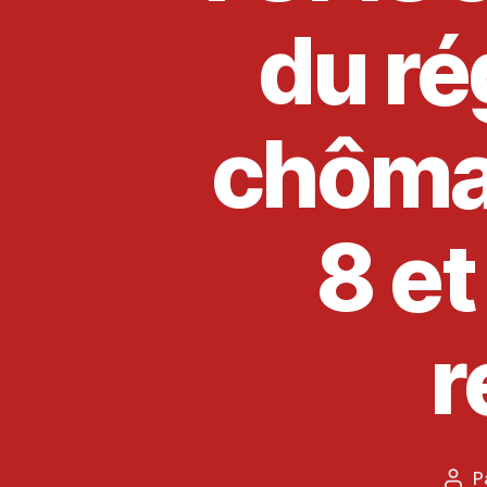
du ré
chôma
8 et
r
P
Aut