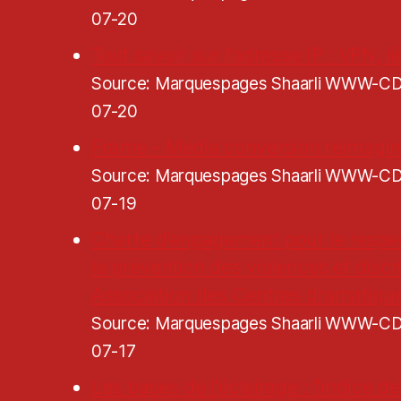
07-20
Tout savoir sur l'adresse IP : VPN, lé
Source: Marquespages Shaarli WWW-
07-20
Frame - Media conversion reimagi
Source: Marquespages Shaarli WWW-
07-19
Charte d’engagement pour le respe
la prévention des violences et discr
Association des Centres dramatiqu
Source: Marquespages Shaarli WWW-
07-17
Les bases de l'éclairage : l'indice 