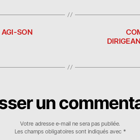
to
s
rt
d
p
a
o
o
g
n
ra
er
| AGI-SON
COM
DIRIGEA
isser un commenta
Votre adresse e-mail ne sera pas publiée.
Les champs obligatoires sont indiqués avec
*