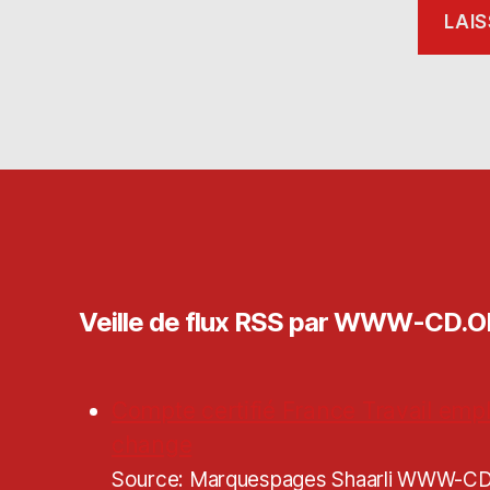
Veille de flux RSS par WWW-CD.
Compte certifié France Travail empl
change
Source: Marquespages Shaarli WWW-