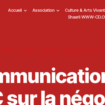
Accueil
Association
Culture & Arts Vivan
Shaarli WWW-CD.OR
Catégories
CIRQUE
CULTURE
MUSIQUE
MUSIQUES ACTUELLE
SPECTACLE VIVANT
THÉÂTRE
municatio
C sur la négo