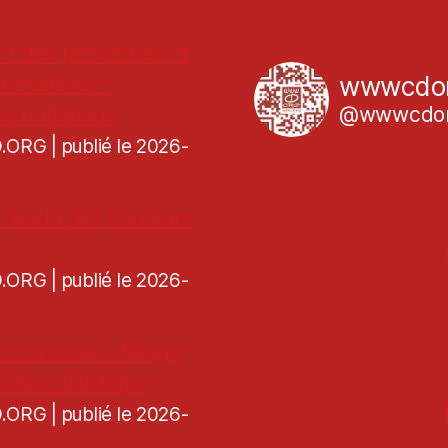
ct des personnes et
iminations -
wwwcdo
es nationaux
@wwwcdor
CD.ORG
publié le 2026-
de rendu des couleurs
CD.ORG
publié le 2026-
re musicale - Réagir
ation artistique
CD.ORG
publié le 2026-