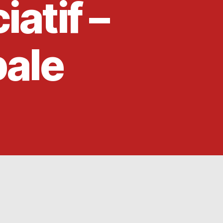
atif –
pale