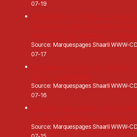
07-19
Charte d’engagement pour le respe
la prévention des violences et discr
Association des Centres dramatiqu
Source: Marquespages Shaarli WWW-
07-17
Les bases de l'éclairage : l'indice 
(IRC) - Audiofanzine
Source: Marquespages Shaarli WWW-
07-16
Le Pôle de coopération pour la filiè
en cas de pression sur la programm
Source: Marquespages Shaarli WWW-
07-15