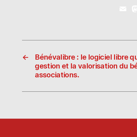
E
m
ai
l
←
Bénévalibre : le logiciel libre qu
gestion et la valorisation du 
associations.