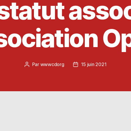
statut associ
ociation O
Par
wwwcdorg
15 juin 2021
Auteur
Date
de
de
l’article
l’article