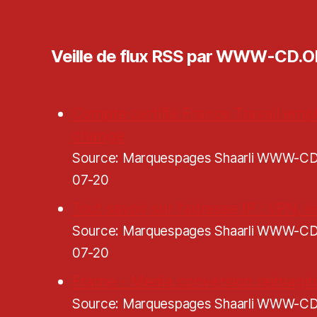
Veille de flux RSS par WWW-CD.
Compte certifié France Travail empl
change
Source: Marquespages Shaarli WWW-
07-20
Tout savoir sur l'adresse IP : VPN, lé
Source: Marquespages Shaarli WWW-
07-20
Frame - Media conversion reimagi
Source: Marquespages Shaarli WWW-