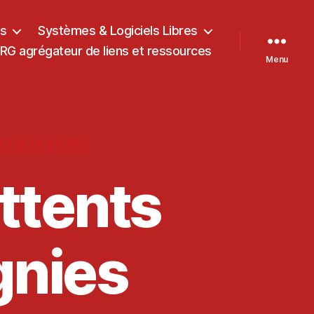
ts
Systèmes & Logiciels Libres
G agrégateur de liens et ressources
Menu
CTACLE VIVANT
ittents
gnies