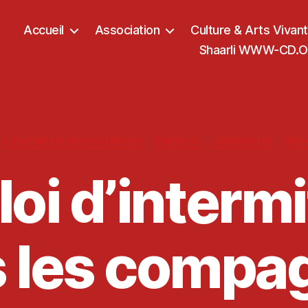
Accueil
Association
Culture & Arts Vivan
Shaarli WWW-CD.OR
Catégories
CENTRE DE RESSOURCES
EMPLOI
JURIDIQUE
SPE
oi d’interm
 les compa