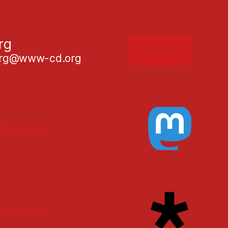
rg
FOLLOW
g@www-cd.org
Mastodon
Diaspora*