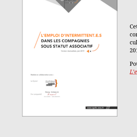
Ce
co
cu
20
Po
L’