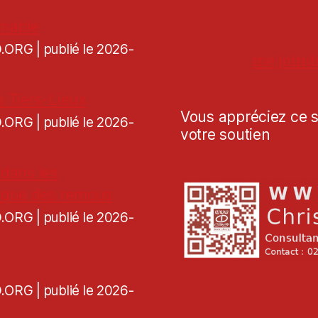
rnable
CD.ORG
publié le 2026-
me joind
e Tiers-Lieux
Vous appréciez ce si
CD.ORG
publié le 2026-
votre soutien
 dans les
voque des remous
CD.ORG
publié le 2026-
CD.ORG
publié le 2026-