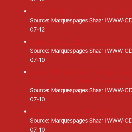
Exit Chat Control · Devenir Ingouve
Source: Marquespages Shaarli WWW-
07-12
Clap de fin brutal pour le GIP Franc
Source: Marquespages Shaarli WWW-
07-10
L’apparition de gestionnaires privés
équipements culturels locaux pro
Source: Marquespages Shaarli WWW-
07-10
Plestival - 10&11 Juillet 2026
Source: Marquespages Shaarli WWW-
07-10