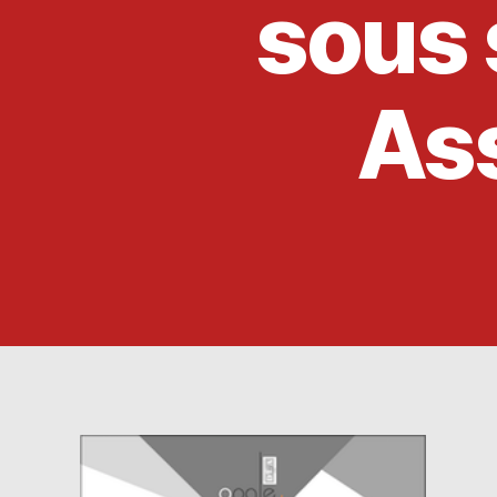
sous 
Ass