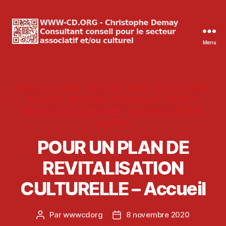
Menu
WWW-
CD.ORG
Christophe
Demay
Catégories
ARTS DE LA RUE
ARTS DU CIRQUE
ASSOCIATION
CULTURE
MUSIQUE
MUSIQUES ACTUELLES
RÉSEAUX & FÉDÉRATIONS
SPECTACLE VIVANT
THÉÂTRE
POUR UN PLAN DE
REVITALISATION
CULTURELLE – Accueil
Par
wwwcdorg
8 novembre 2020
Auteur
Date