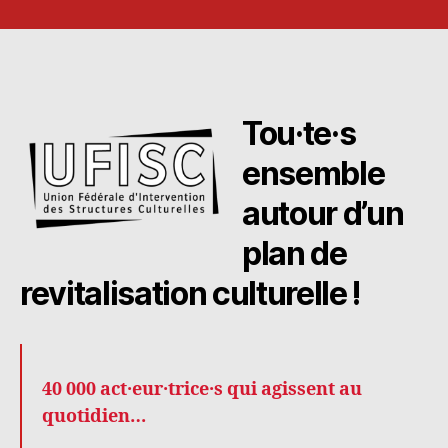
de
de
l’article
l’article
Tou·te·s
ensemble
autour d’un
plan de
revitalisation culturelle !
40 000 act·eur·trice·s qui agissent au
quotidien…