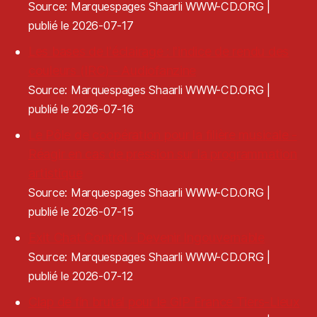
Source: Marquespages Shaarli WWW-CD.ORG
publié le 2026-07-17
Les bases de l'éclairage : l'indice de rendu des
couleurs (IRC) - Audiofanzine
Source: Marquespages Shaarli WWW-CD.ORG
publié le 2026-07-16
Le Pôle de coopération pour la filière musicale -
Réagir en cas de pression sur la programmation
artistique
Source: Marquespages Shaarli WWW-CD.ORG
publié le 2026-07-15
Exit Chat Control · Devenir Ingouvernable
Source: Marquespages Shaarli WWW-CD.ORG
publié le 2026-07-12
Clap de fin brutal pour le GIP France Tiers-Lieux