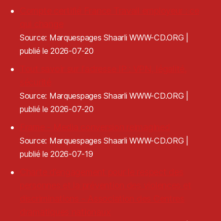
Compte certifié France Travail employeur : ce
qui change
Source: Marquespages Shaarli WWW-CD.ORG
publié le 2026-07-20
Tout savoir sur l'adresse IP : VPN, légalité,
sécurité
Source: Marquespages Shaarli WWW-CD.ORG
publié le 2026-07-20
Frame - Media conversion reimagined
Source: Marquespages Shaarli WWW-CD.ORG
publié le 2026-07-19
Charte d’engagement pour le respect des
personnes et la prévention des violences et
discriminations - Association des Centres
dramatiques nationaux