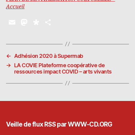
Accueil
E
M
D
P
m
as
ia
a
ai
to
s
rt
l
d
p
a
←
Adhésion 2020 à Supermab
o
o
g
→
LA COVIE Plateforme coopérative de
n
ra
er
ressources impact COVID – arts vivants
Veille de flux RSS par WWW-CD.ORG