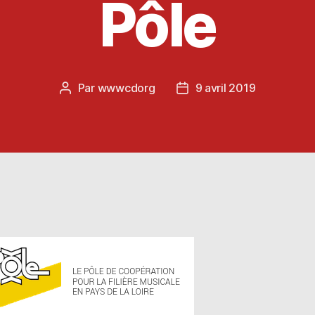
Pôle
Par
wwwcdorg
9 avril 2019
Auteur
Date
de
de
l’article
l’article