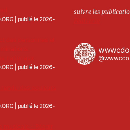
ned
suivre les publicatio
CD.ORG
publié le 2026-
Fediverse
ct des personnes et
iminations -
wwwcdo
es nationaux
@wwwcdor
CD.ORG
publié le 2026-
de rendu des couleurs
CD.ORG
publié le 2026-
re musicale - Réagir