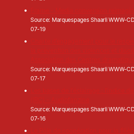
Frame - Media conversion reimagi
Source: Marquespages Shaarli WWW-
07-19
Charte d’engagement pour le respe
la prévention des violences et discr
Association des Centres dramatiqu
Source: Marquespages Shaarli WWW-
07-17
Les bases de l'éclairage : l'indice 
(IRC) - Audiofanzine
Source: Marquespages Shaarli WWW-
07-16
Le Pôle de coopération pour la filiè