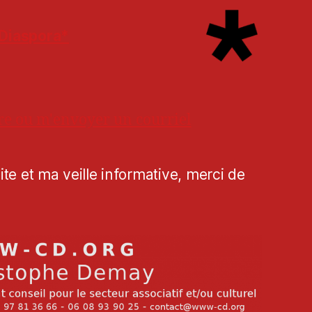
Diaspora*
re ou m'envoyer un courriel
te et ma veille informative, merci de