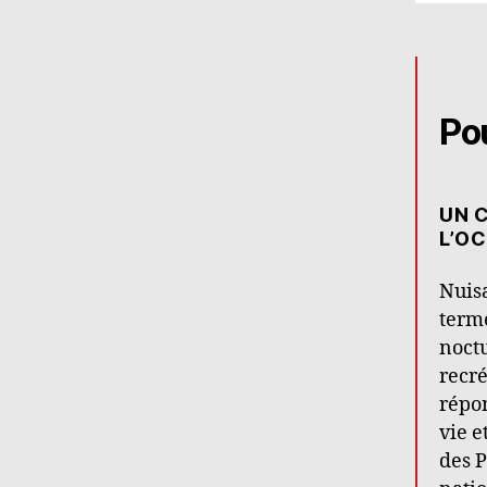
Pou
UN C
L’O
Nuisa
terme
noctu
recré
répon
vie e
des P