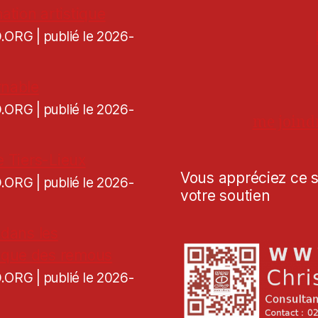
ation artistique
CD.ORG
publié le 2026-
rnable
CD.ORG
publié le 2026-
me joind
e Tiers-Lieux
Vous appréciez ce si
CD.ORG
publié le 2026-
votre soutien
 dans les
voque des remous
CD.ORG
publié le 2026-