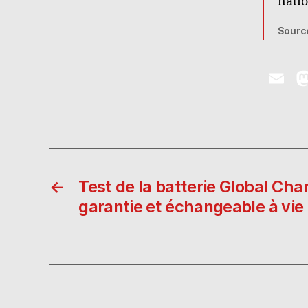
natio
Sourc
E
m
ai
l
←
Test de la batterie Global Ch
garantie et échangeable à vie 