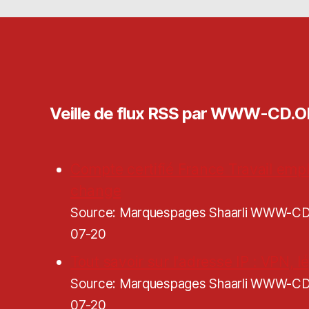
Veille de flux RSS par WWW-CD.
Compte certifié France Travail empl
change
Source: Marquespages Shaarli WWW-
07-20
Tout savoir sur l'adresse IP : VPN, lé
Source: Marquespages Shaarli WWW-
07-20