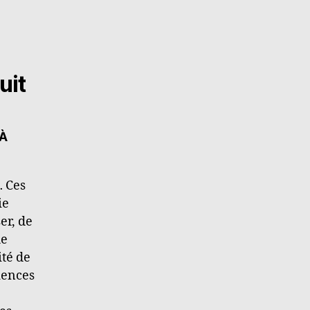
uit
 À
… Ces
ie
er, de
de
ité de
riences