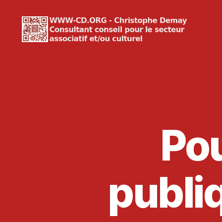
WWW-
CD.ORG
Christophe
Demay
Pou
publiq