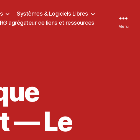
ts
Systèmes & Logiciels Libres
G agrégateur de liens et ressources
Menu
ique
it — Le