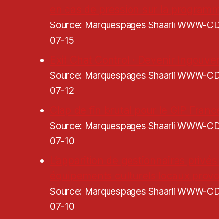
en cas de pression sur la programm
Source: Marquespages Shaarli WWW-
07-15
Exit Chat Control · Devenir Ingouve
Source: Marquespages Shaarli WWW-
07-12
Clap de fin brutal pour le GIP Franc
Source: Marquespages Shaarli WWW-
07-10
L’apparition de gestionnaires privés
équipements culturels locaux pro
Source: Marquespages Shaarli WWW-
07-10