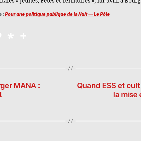
nales « Jeunes, Fêtes et Territoires », mi-avril à Bourg
e :
Pour une politique publique de la Nuit — Le Pôle
M
D
P
as
ia
a
to
s
rt
d
p
a
o
o
g
n
ra
er
arger MANA :
Quand ESS et cultu
!
la mise 