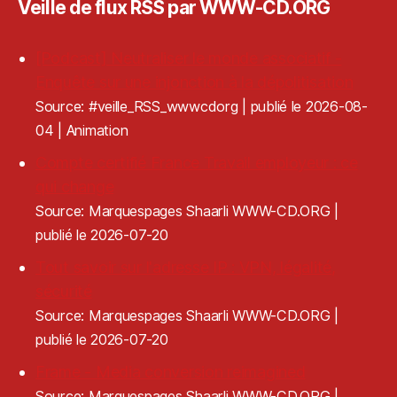
Veille de flux RSS par WWW-CD.ORG
[Podcast] Neutraliser le monde associatif -
Enquête sur une injonction à la dépolitisation
Source: #veille_RSS_wwwcdorg
publié le 2026-08-
04
Animation
Compte certifié France Travail employeur : ce
qui change
Source: Marquespages Shaarli WWW-CD.ORG
publié le 2026-07-20
Tout savoir sur l'adresse IP : VPN, légalité,
sécurité
Source: Marquespages Shaarli WWW-CD.ORG
publié le 2026-07-20
Frame - Media conversion reimagined
Source: Marquespages Shaarli WWW-CD.ORG