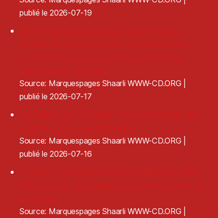
publié le 2026-07-19
Charte d’engagement pour le respect des
personnes et la prévention des violences et
discriminations - Association des Centres
dramatiques nationaux
Source: Marquespages Shaarli WWW-CD.ORG
publié le 2026-07-17
Les bases de l'éclairage : l'indice de rendu des
couleurs (IRC) - Audiofanzine
Source: Marquespages Shaarli WWW-CD.ORG
publié le 2026-07-16
Le Pôle de coopération pour la filière musicale -
Réagir en cas de pression sur la programmation
artistique
Source: Marquespages Shaarli WWW-CD.ORG