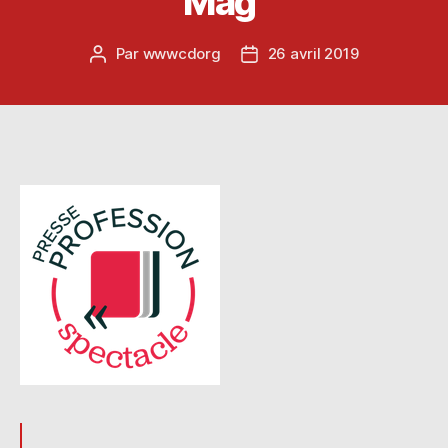
Mag’
Par
wwwcdorg
26 avril 2019
Auteur
Date
de
de
l’article
l’article