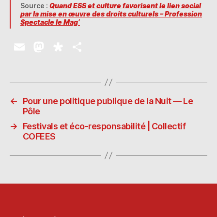
Source :
Quand ESS et culture favorisent le lien social
par la mise en œuvre des droits culturels – Profession
Spectacle le Mag’
E
M
D
P
m
as
ia
a
ai
to
s
rt
l
d
p
a
←
Pour une politique publique de la Nuit — Le
o
o
g
Pôle
n
ra
er
→
Festivals et éco-responsabilité | Collectif
COFEES