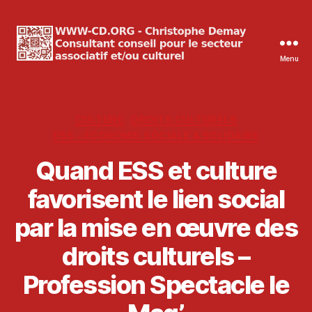
Menu
WWW-
CD.ORG
Christophe
Demay
Catégories
CULTURE
DROITS CULTURELS
ESS - ÉCONOMIE SOCIALE & SOLIDAIRE
Quand ESS et culture
favorisent le lien social
par la mise en œuvre des
droits culturels –
Profession Spectacle le