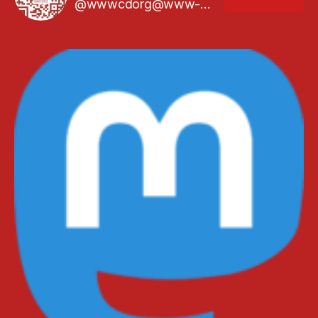
@wwwcdorg@www-cd.org