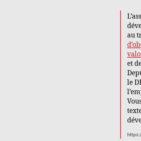
L’as
déve
au t
d’ob
valo
et d
Depu
le D
l’em
Vous
text
déve
https: