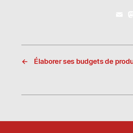
E
m
ai
l
←
Élaborer ses budgets de prod