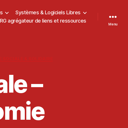
ts
Systèmes & Logiciels Libres
G agrégateur de liens et ressources
Menu
E SOCIALE & SOLIDAIRE
le –
omie