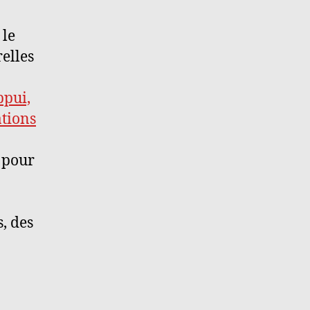
 le
relles
ppui,
tions
 pour
s, des