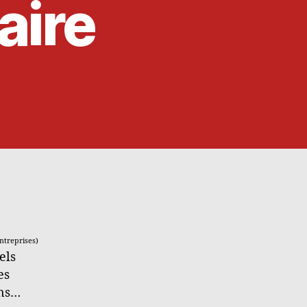
aire
ntreprises)
els
es
ons…