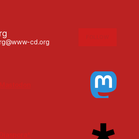
rg
FOLLOW
g@www-cd.org
Mastodon
Diaspora*