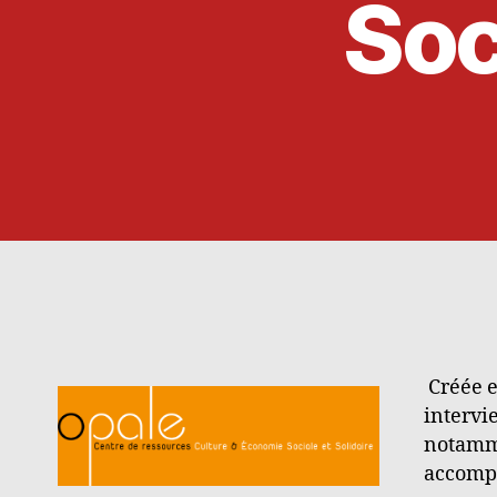
Soc
Créée e
intervie
notamme
accompa