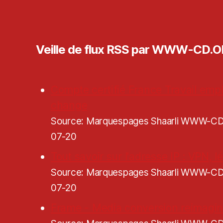
Veille de flux RSS par WWW-CD.
Compte certifié France Travail empl
change
Source: Marquespages Shaarli WWW-
07-20
Tout savoir sur l'adresse IP : VPN, lé
Source: Marquespages Shaarli WWW-
07-20
Frame - Media conversion reimagi