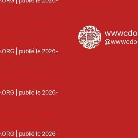
CD.ORG
publié le 2026-
Fediverse
ct des personnes et
iminations -
wwwcdo
es nationaux
@wwwcdor
CD.ORG
publié le 2026-
de rendu des couleurs
CD.ORG
publié le 2026-
re musicale - Réagir
ation artistique
CD.ORG
publié le 2026-