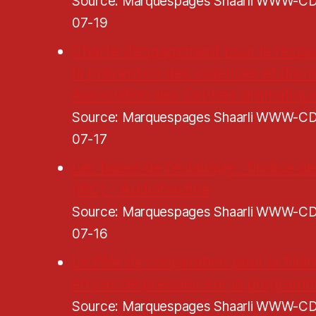
Source: Marquespages Shaarli WWW-
07-19
Charte d’engagement pour le respe
la prévention des violences et discr
Association des Centres dramatiqu
Source: Marquespages Shaarli WWW-
07-17
Les bases de l'éclairage : l'indice 
(IRC) - Audiofanzine
Source: Marquespages Shaarli WWW-
07-16
Le Pôle de coopération pour la filiè
en cas de pression sur la programm
Source: Marquespages Shaarli WWW-