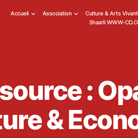
Accueil
Association
Culture & Arts Vivan
Shaarli WWW-CD.OR
Catégories
RE DE RESSOURCES
CULTURE
DLA
ESS - ÉCONOMI
source : Opa
ture & Econ