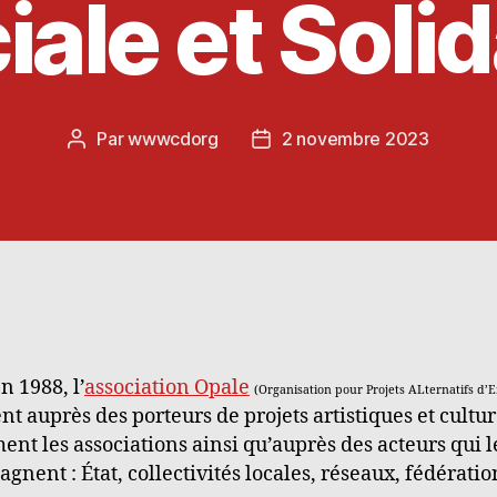
iale et Solid
Par
wwwcdorg
2 novembre 2023
Auteur
Date
de
de
l’article
l’article
n 1988, l’
association Opale
(Organisation pour Projets ALternatifs d’E
nt auprès des porteurs de projets artistiques et cultur
nt les associations ainsi qu’auprès des acteurs qui l
gnent : État, collectivités locales, réseaux, fédérati