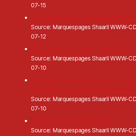
07-15
Exit Chat Control · Devenir Ingouve
Source: Marquespages Shaarli WWW-
07-12
Clap de fin brutal pour le GIP Franc
Source: Marquespages Shaarli WWW-
07-10
L’apparition de gestionnaires privés
équipements culturels locaux pro
Source: Marquespages Shaarli WWW-
07-10
Plestival - 10&11 Juillet 2026
Source: Marquespages Shaarli WWW-