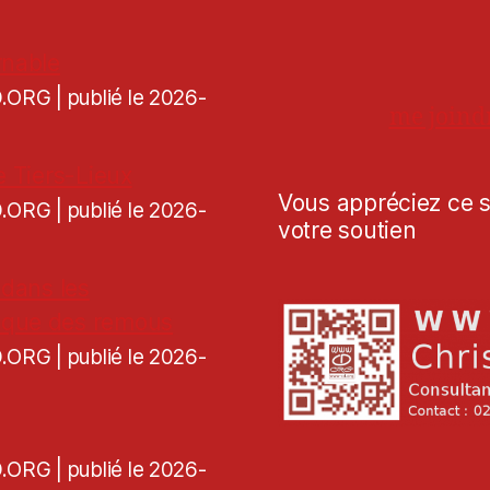
rnable
CD.ORG
publié le 2026-
me joind
e Tiers-Lieux
Vous appréciez ce si
CD.ORG
publié le 2026-
votre soutien
 dans les
voque des remous
CD.ORG
publié le 2026-
CD.ORG
publié le 2026-