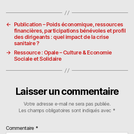
m
as
ia
a
ai
to
s
rt
l
d
p
a
←
Publication – Poids économique, ressources
o
o
g
financières, participations bénévoles et profil
n
ra
er
des dirigeants : quel impact de la crise
sanitaire ?
→
Ressource : Opale – Culture & Economie
Sociale et Solidaire
Laisser un commentaire
Votre adresse e-mail ne sera pas publiée.
Les champs obligatoires sont indiqués avec
*
Commentaire
*