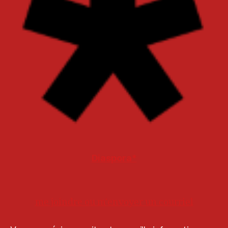
Diaspora*
me joindre ou m'envoyer un courriel