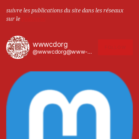
suivre les publications du site dans les réseaux
sur le
Fediverse
wwwcdorg
FOLLOW
@wwwcdorg@www-cd.org