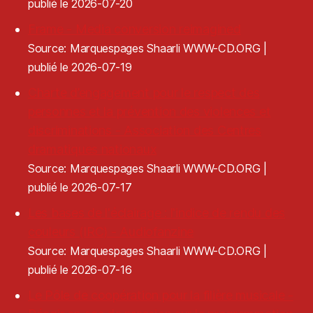
publié le 2026-07-20
Frame - Media conversion reimagined
Source: Marquespages Shaarli WWW-CD.ORG
publié le 2026-07-19
Charte d’engagement pour le respect des
personnes et la prévention des violences et
discriminations - Association des Centres
dramatiques nationaux
Source: Marquespages Shaarli WWW-CD.ORG
publié le 2026-07-17
Les bases de l'éclairage : l'indice de rendu des
couleurs (IRC) - Audiofanzine
Source: Marquespages Shaarli WWW-CD.ORG
publié le 2026-07-16
Le Pôle de coopération pour la filière musicale -