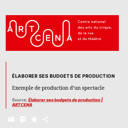
de
production
|
ARTCENA
ÉLABORER SES BUDGETS DE PRODUCTION
Exemple de production d’un spectacle
Source:
Élaborer ses budgets de production |
ARTCENA
E
M
D
P