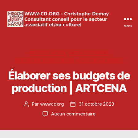
Menu
WWW-
CD.ORG
Christophe
Demay
Catégories
ARTS DE LA RUE
ARTS DU CIRQUE
CENTRE DE RESSOURCES
SPECTACLE VIVANT
Élaborer ses budgets de
production | ARTCENA
Par
wwwcdorg
31 octobre 2023
Auteur
Date
de
de
sur
Aucun commentaire
l’article
l’article
Élaborer
ses
budgets