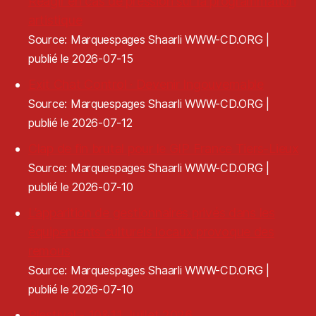
Réagir en cas de pression sur la programmation
artistique
Source: Marquespages Shaarli WWW-CD.ORG
publié le 2026-07-15
Exit Chat Control · Devenir Ingouvernable
Source: Marquespages Shaarli WWW-CD.ORG
publié le 2026-07-12
Clap de fin brutal pour le GIP France Tiers-Lieux
Source: Marquespages Shaarli WWW-CD.ORG
publié le 2026-07-10
L’apparition de gestionnaires privés dans les
équipements culturels locaux provoque des
remous
Source: Marquespages Shaarli WWW-CD.ORG
publié le 2026-07-10
Plestival - 10&11 Juillet 2026