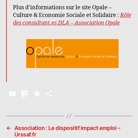
Plus d’informations sur le site Opale –
Culture & Economie Sociale et Solidaire :
Rôle
des consultant.es DLA – Association Opale
E
M
D
P
m
as
ia
a
ai
to
s
rt
l
d
p
a
←
Association : Le dispositif impact emploi –
o
o
g
Urssaf.fr