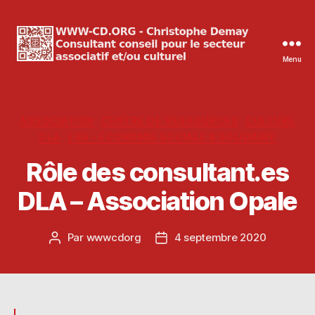
Menu
WWW-
CD.ORG
Christophe
Demay
Catégories
ASSOCIATION
CENTRE DE RESSOURCES
CULTURE
DLA
ESS - ÉCONOMIE SOCIALE & SOLIDAIRE
Rôle des consultant.es
DLA – Association Opale
Par
wwwcdorg
4 septembre 2020
Auteur
Date
de
de
l’article
l’article