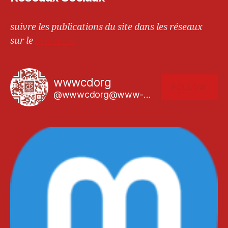
suivre les publications du site dans les réseaux
sur le
Fediverse
wwwcdorg
FOLLOW
@wwwcdorg@www-cd.org