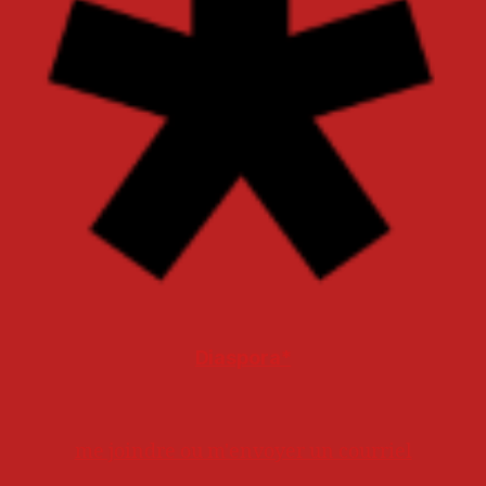
Diaspora*
me joindre ou m'envoyer un courriel