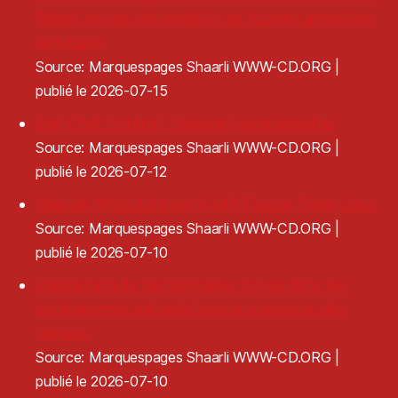
Réagir en cas de pression sur la programmation
artistique
Source: Marquespages Shaarli WWW-CD.ORG
publié le 2026-07-15
Exit Chat Control · Devenir Ingouvernable
Source: Marquespages Shaarli WWW-CD.ORG
publié le 2026-07-12
Clap de fin brutal pour le GIP France Tiers-Lieux
Source: Marquespages Shaarli WWW-CD.ORG
publié le 2026-07-10
L’apparition de gestionnaires privés dans les
équipements culturels locaux provoque des
remous
Source: Marquespages Shaarli WWW-CD.ORG
publié le 2026-07-10