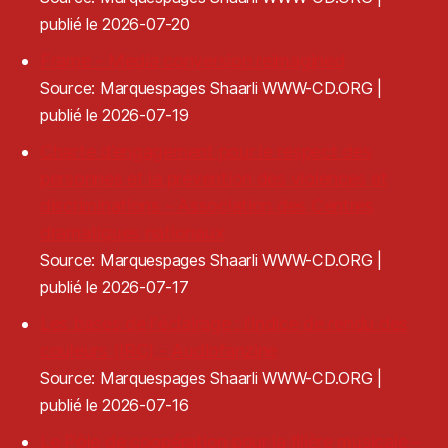
publié le 2026-07-20
Frame - Media conversion reimagined
Source: Marquespages Shaarli WWW-CD.ORG
publié le 2026-07-19
Charte d’engagement pour le respect des
personnes et la prévention des violences et
discriminations - Association des Centres
dramatiques nationaux
Source: Marquespages Shaarli WWW-CD.ORG
publié le 2026-07-17
Les bases de l'éclairage : l'indice de rendu des
couleurs (IRC) - Audiofanzine
Source: Marquespages Shaarli WWW-CD.ORG
publié le 2026-07-16
Le Pôle de coopération pour la filière musicale -