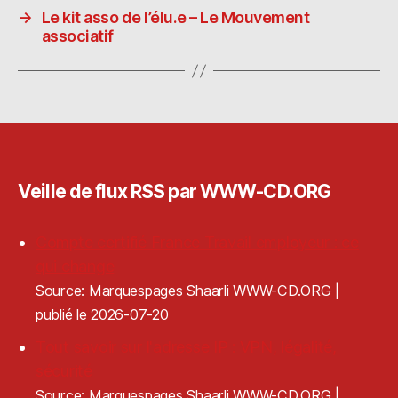
n
ra
er
→
Le kit asso de l’élu.e – Le Mouvement
associatif
Veille de flux RSS par WWW-CD.ORG
Compte certifié France Travail employeur : ce
qui change
Source: Marquespages Shaarli WWW-CD.ORG
publié le 2026-07-20
Tout savoir sur l'adresse IP : VPN, légalité,
sécurité
Source: Marquespages Shaarli WWW-CD.ORG