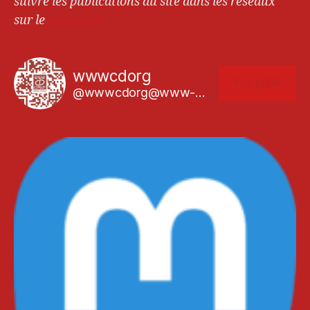
suivre les publications du site dans les réseaux
sur le
Fediverse
wwwcdorg
FOLLOW
@wwwcdorg@www-cd.org