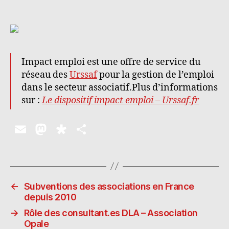
Impact emploi est une offre de service du
réseau des
Urssaf
pour la gestion de l’emploi
dans le secteur associatif.Plus d’informations
sur :
Le dispositif impact emploi – Urssaf.fr
E
M
D
P
m
as
ia
a
ai
to
s
rt
l
d
p
a
←
Subventions des associations en France
o
o
g
depuis 2010
n
ra
er
→
Rôle des consultant.es DLA – Association
Opale