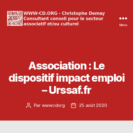
Menu
WWW-
CD.ORG
Christophe
Demay
Catégories
ASSOCIATION
EMPLOI
Association : Le
dispositif impact emploi
– Urssaf.fr
Par
wwwcdorg
25 août 2020
Auteur
Date
de
de
l’article
l’article