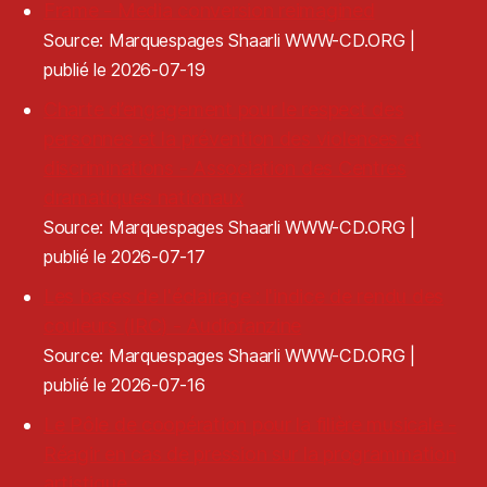
Frame - Media conversion reimagined
Source: Marquespages Shaarli WWW-CD.ORG
publié le 2026-07-19
Charte d’engagement pour le respect des
personnes et la prévention des violences et
discriminations - Association des Centres
dramatiques nationaux
Source: Marquespages Shaarli WWW-CD.ORG
publié le 2026-07-17
Les bases de l'éclairage : l'indice de rendu des
couleurs (IRC) - Audiofanzine
Source: Marquespages Shaarli WWW-CD.ORG
publié le 2026-07-16
Le Pôle de coopération pour la filière musicale -
Réagir en cas de pression sur la programmation
artistique