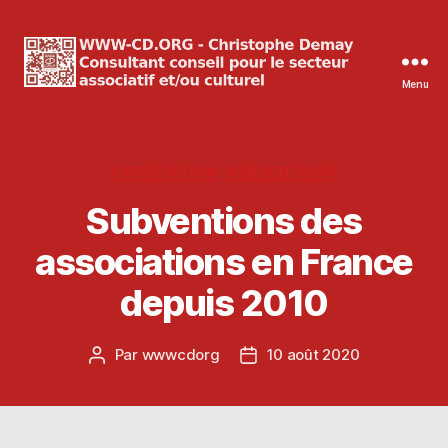
Menu
WWW-
CD.ORG
Christophe
Demay
Catégories
ASSOCIATION
SUBVENTIONS
Subventions des
associations en France
depuis 2010
Par
wwwcdorg
10 août 2020
Auteur
Date
de
de
l’article
l’article