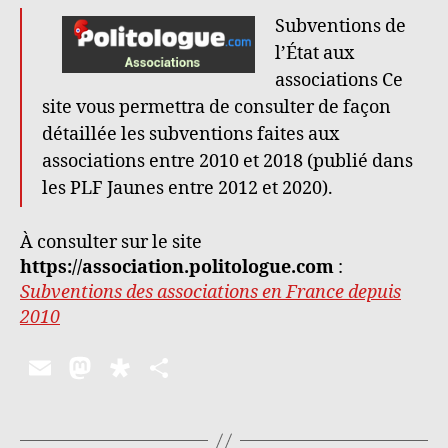
Subventions de
l’État aux
associations Ce
site vous permettra de consulter de façon
détaillée les subventions faites aux
associations entre 2010 et 2018 (publié dans
les PLF Jaunes entre 2012 et 2020).
À consulter sur le site
https://association.politologue.com
:
Subventions des associations en France depuis
2010
E
M
D
P
m
as
ia
a
ai
to
s
rt