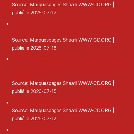
Source: Marquespages Shaarli WWW-CD.ORG
publié le 2026-07-17
Les bases de l'éclairage : l'indice de rendu des
couleurs (IRC) - Audiofanzine
Source: Marquespages Shaarli WWW-CD.ORG
publié le 2026-07-16
Le Pôle de coopération pour la filière musicale -
Réagir en cas de pression sur la programmation
artistique
Source: Marquespages Shaarli WWW-CD.ORG
publié le 2026-07-15
Exit Chat Control · Devenir Ingouvernable
Source: Marquespages Shaarli WWW-CD.ORG
publié le 2026-07-12
Clap de fin brutal pour le GIP France Tiers-Lieux