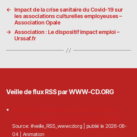
l
d
p
a
←
Impact de la crise sanitaire du Covid-19 sur
o
o
g
les associations culturelles employeuses –
n
ra
er
Association Opale
→
Association : Le dispositif impact emploi –
Urssaf.fr
Veille de flux RSS par WWW-CD.ORG
[Podcast] Neutraliser le monde associatif -
Enquête sur une injonction à la dépolitisation
Source: #veille_RSS_wwwcdorg
publié le 2026-08-
04
Animation