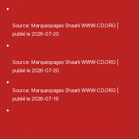
Compte certifié France Travail employeur : ce
qui change
Source: Marquespages Shaarli WWW-CD.ORG
publié le 2026-07-20
Tout savoir sur l'adresse IP : VPN, légalité,
sécurité
Source: Marquespages Shaarli WWW-CD.ORG
publié le 2026-07-20
Frame - Media conversion reimagined
Source: Marquespages Shaarli WWW-CD.ORG
publié le 2026-07-19
Charte d’engagement pour le respect des
personnes et la prévention des violences et
discriminations - Association des Centres
dramatiques nationaux