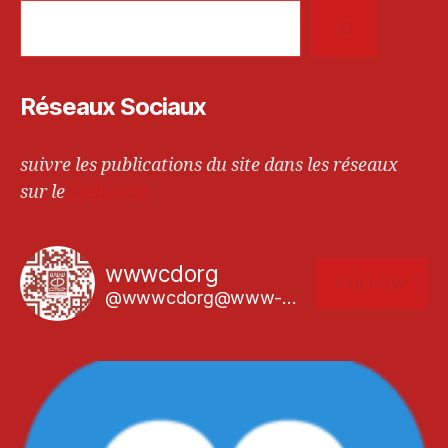
Réseaux Sociaux
suivre les publications du site dans les réseaux
sur le
Fediverse
wwwcdorg
FOLLOW
@wwwcdorg@www-cd.org