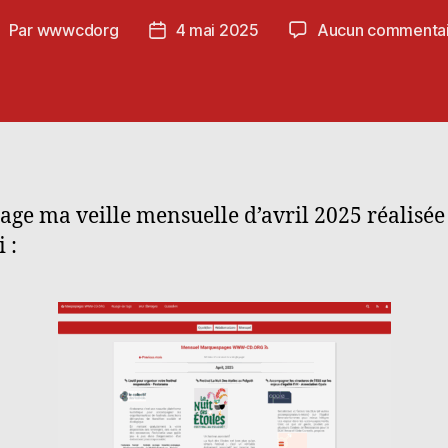
Par
wwwcdorg
4 mai 2025
Aucun commentai
uteur
Date
e
de
’article
l’article
tage ma veille mensuelle d’avril 2025 réalisée
 :