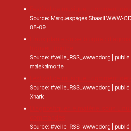
Festival de musique : comment gére
Source: Marquespages Shaarli WWW-
08-09
Linux plante ou se bloque : diagnos
trouver l’origine
Source: #veille_RSS_wwwcdorg
publi
malekalmorte
Festival de musique : comment gére
Source: #veille_RSS_wwwcdorg
publi
Xhark
Diagnostiquer le matériel sous Linu
commandes
Source: #veille_RSS_wwwcdorg
publi