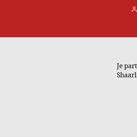
A
d
l
Je par
Shaarli