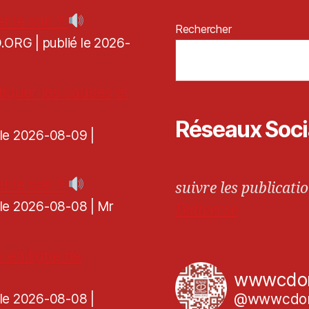
r le son ?
Rechercher
CD.ORG
publié le 2026-
tiquer les causes et
Réseaux Soc
é le 2026-08-09
r le son ?
suivre les publicatio
é le 2026-08-08
Mr
Fediverse
x en ligne de
wwwcdo
@wwwcdor
é le 2026-08-08