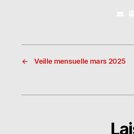
E
m
ai
l
←
Veille mensuelle mars 2025
La