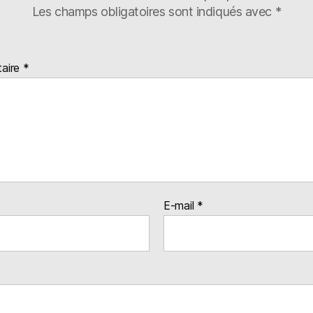
Les champs obligatoires sont indiqués avec
*
aire
*
E-mail
*