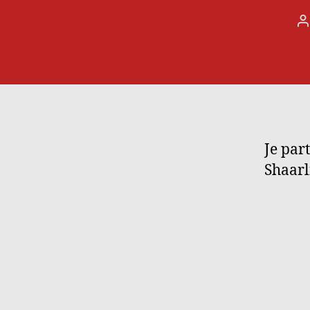
A
d
l
Je par
Shaarli