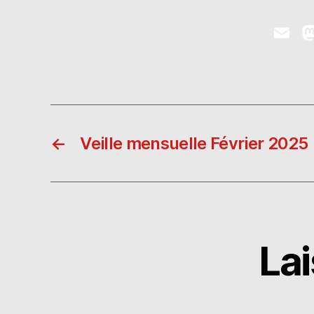
E
m
ai
l
←
Veille mensuelle Février 2025
La