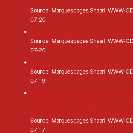
change
Source: Marquespages Shaarli WWW-
07-20
Tout savoir sur l'adresse IP : VPN, lé
Source: Marquespages Shaarli WWW-
07-20
Frame - Media conversion reimagi
Source: Marquespages Shaarli WWW-
07-19
Charte d’engagement pour le respe
la prévention des violences et discr
Association des Centres dramatiqu
Source: Marquespages Shaarli WWW-
07-17