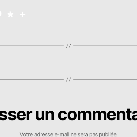
M
D
P
as
ia
a
to
s
rt
d
p
a
o
o
g
n
ra
er
isser un commenta
Votre adresse e-mail ne sera pas publiée.