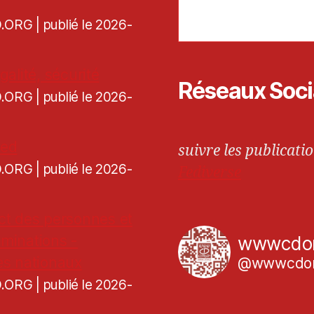
CD.ORG
publié le 2026-
galité, sécurité
Réseaux Soc
CD.ORG
publié le 2026-
ned
suivre les publicatio
CD.ORG
publié le 2026-
Fediverse
ct des personnes et
iminations -
wwwcdo
es nationaux
@wwwcdor
CD.ORG
publié le 2026-