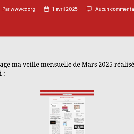
Par
wwwcdorg
1 avril 2025
Aucun commenta
uteur
Date
e
de
’article
l’article
tage ma veille mensuelle de Mars 2025 réalisé
 :